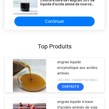
Chlorure libre de l'engrais 30% de
liquide d'acide aminé de source
d'usine pour l'agriculture
Continuer
Top Produits
engrais liquide
enzymatique aux acides
aminés
US$1380~1460MT Per Metric Ton MOQ:tonne 1Metric par expédition
CONTACTS
engrais liquide à base
d'acides aminés de soja