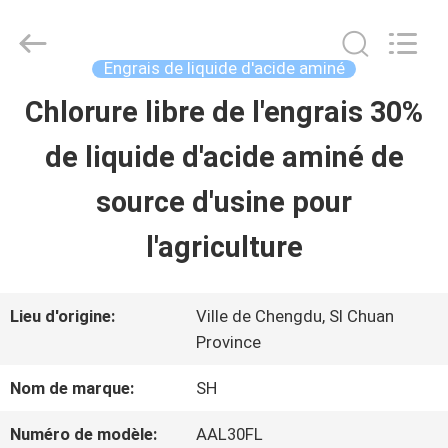
-
2026
Sichuan
Shihong
Engrais de liquide d'acide aminé
Technology
Co.,Ltd.
Chlorure libre de l'engrais 30%
MAISON
All
Rights
de liquide d'acide aminé de
Reserved.
PRODUITS
source d'usine pour
l'agriculture
VIDÉOS
Lieu d'origine:
Ville de Chengdu, SI Chuan
AU
Province
SUJET
Nom de marque:
SH
DE
Numéro de modèle:
AAL30FL