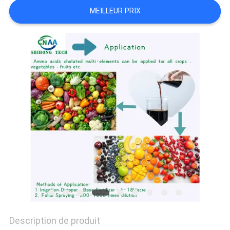
MEILLEUR PRIX
DEMANDEZ
UNE
CITATION
PLAN
DU
SITE
POLITIQUE
DE
Description de produit