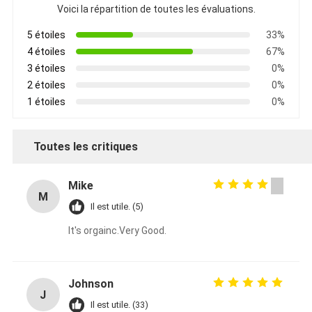
Voici la répartition de toutes les évaluations.
5 étoiles
33%
4 étoiles
67%
3 étoiles
0%
2 étoiles
0%
1 étoiles
0%
Toutes les critiques
Mike
M
Il est utile. (5)
It's orgainc.Very Good.
Johnson
J
Il est utile. (33)