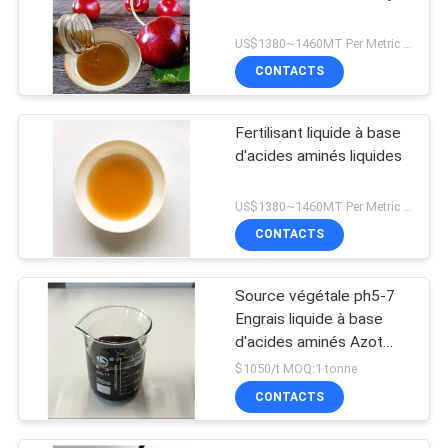
US$1380~1460MT Per Metric Ton MOQ:1200KG
CONTACTS
Fertilisant liquide à base
d'acides aminés liquides
US$1380~1460MT Per Metric Ton MOQ:1 tonne
CONTACTS
Source végétale ph5-7
Engrais liquide à base
d'acides aminés Azot
pour l'agriculture
$1050/t MOQ:1 tonne
CONTACTS