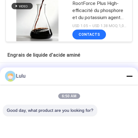
RootForce Plus High-
efficacité du phosphore
et du potassium agent
solubilisant avec
USD 1.05 ~ USD 1.38 MOQ:1,000 LITRE
chélates d'acides aminés
CONTACTS
pour des systèmes
racinaires plus forts
Engrais de liquide d'acide aminé
OMRI Hydrolyse enzymatique à base de soja Acide aminé
Lulu
liquide 50% azote organique 8-0-0
Concentré d'acides aminés liquides 60%
6:50 AM
Oligosaccharide peptide engrais agricole engrais liquide à
Good day, what product are you looking for?
acides aminés 45% anti-stress pour les cultures
Catégories populaires
Tous