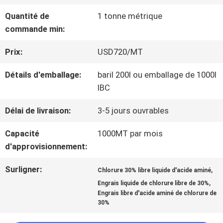
NOUS
Quantité de
1 tonne métrique
commande min:
VISITE
Prix:
USD720/MT
D'USINE
Détails d'emballage:
baril 200l ou emballage de 1000l
IBC
CONTRÔLE
Délai de livraison:
3-5 jours ouvrables
DE
Capacité
1000MT par mois
d'approvisionnement:
QUALITÉ
Surligner:
,
Chlorure 30% libre liquide d'acide aminé
,
Engrais liquide de chlorure libre de 30%
CONTACTEZ-
Engrais libre d'acide aminé de chlorure de
30%
NOUS