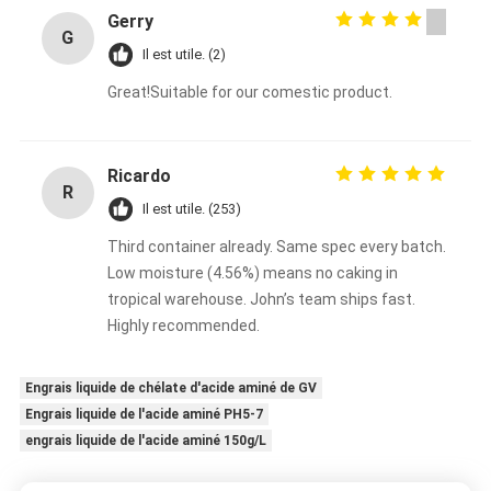
or supplement brand.
Gerry
G
Il est utile. (2)
Great!Suitable for our comestic product.
Ricardo
R
Il est utile. (253)
Third container already. Same spec every batch.
Low moisture (4.56%) means no caking in
tropical warehouse. John’s team ships fast.
Highly recommended.
Engrais liquide de chélate d'acide aminé de GV
Engrais liquide de l'acide aminé PH5-7
engrais liquide de l'acide aminé 150g/L