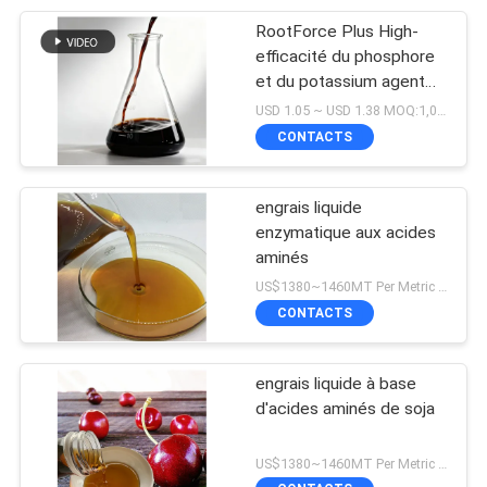
RootForce Plus High-
efficacité du phosphore
et du potassium agent
solubilisant avec
USD 1.05 ~ USD 1.38 MOQ:1,000 LITRE
chélates d'acides aminés
CONTACTS
pour des systèmes
racinaires plus forts
engrais liquide
enzymatique aux acides
aminés
US$1380~1460MT Per Metric Ton MOQ:tonne 1Metric par expédition
CONTACTS
engrais liquide à base
d'acides aminés de soja
US$1380~1460MT Per Metric Ton MOQ:1200KG