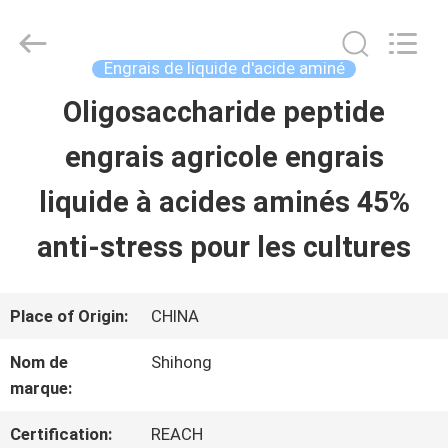
-
2026
Sichuan
Shihong
Engrais de liquide d'acide aminé
Technology
Co.,Ltd.
Oligosaccharide peptide
MAISON
All
Rights
engrais agricole engrais
Reserved.
PRODUITS
liquide à acides aminés 45%
anti-stress pour les cultures
VIDÉOS
Place of Origin:
CHINA
AU
Nom de
Shihong
SUJET
marque:
DE
Certification:
REACH