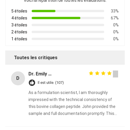
Voici la répartition de toutes les évaluations.
5 étoiles
33%
4 étoiles
67%
3 étoiles
0%
2 étoiles
0%
1 étoiles
0%
Toutes les critiques
Dr. Emily Carter
D
Il est utile. (107)
As a formulation scientist, I am thoroughly
impressed with the technical consistency of
this bovine collagen peptide. John provided the
sample and full documentation promptly. This
will be our go‑to collagen supplier for the coming
year. Highly recommended for any serious food