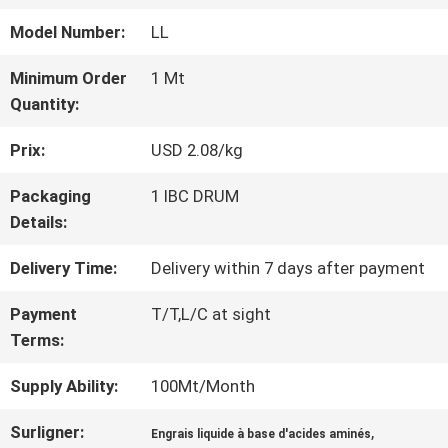
NOUS
Model Number:
LL
Minimum Order
1 Mt
VISITE
Quantity:
D'USINE
Prix:
USD 2.08/kg
Packaging
1 IBC DRUM
CONTRÔLE
Details:
DE
Delivery Time:
Delivery within 7 days after payment
QUALITÉ
Payment
T/T,L/C at sight
Terms:
CONTACTEZ-
Supply Ability:
100Mt/Month
NOUS
Surligner:
,
Engrais liquide à base d'acides aminés