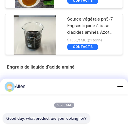
CONTACTS
Source végétale ph5-7
Engrais liquide à base
d'acides aminés Azot
pour l'agriculture
$1050/t MOQ:1 tonne
CONTACTS
Engrais de liquide d'acide aminé
OMRI Hydrolyse enzymatique à base de soja Acide aminé
Allen
liquide 50% azote organique 8-0-0
Concentré d'acides aminés liquides 60%
9:20 AM
Oligosaccharide peptide engrais agricole engrais liquide à
Good day, what product are you looking for?
acides aminés 45% anti-stress pour les cultures