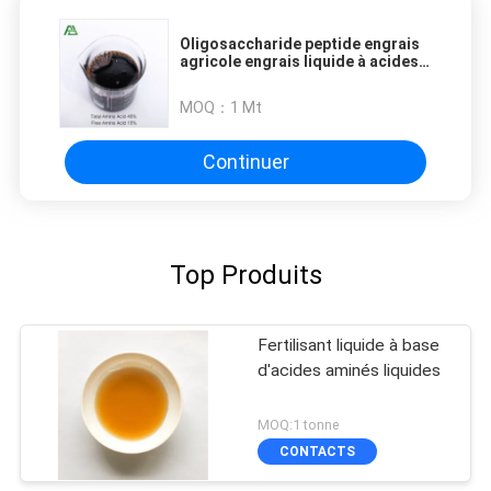
Oligosaccharide peptide engrais
agricole engrais liquide à acides
aminés 45% anti-stress pour les
cultures
MOQ：
1 Mt
Continuer
Top Produits
Fertilisant liquide à base
d'acides aminés liquides
MOQ:1 tonne
CONTACTS