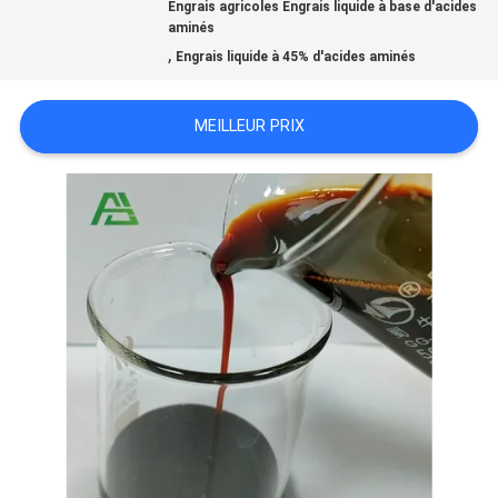
Engrais agricoles Engrais liquide à base d'acides
aminés
DEMANDEZ
,
Engrais liquide à 45% d'acides aminés
UNE
MEILLEUR PRIX
CITATION
PLAN
DU
SITE
POLITIQUE
DE