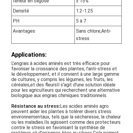
teneur en oligose
≥ 15%
Densité
1.2-1.25
PH
5 à 7
Avantages
Sans chlore;Anti-
stress
Applications:
L'engrais à acides aminés est très efficace pour
favoriser la croissance des plantes, l'anti-stress et
le développement, et il convient à une large gamme
de cultures, y compris les légumes, les fruits, les
céréales,et des fleursIl s'agit d'une solution idéale
pour les agriculteurs qui recherchent une alternative
biologique aux engrais chimiques traditionnels.
Résistance au stress:
Les acides aminés agro
peuvent aider les plantes à tolérer divers stress
environnementaux, tels que la sécheresse, la chaleur
ou les maladies.Ils agissent comme des protecteurs
contre le stress en favorisant la synthèse de
protéines et d'enzymes liées au stress.Cela permet