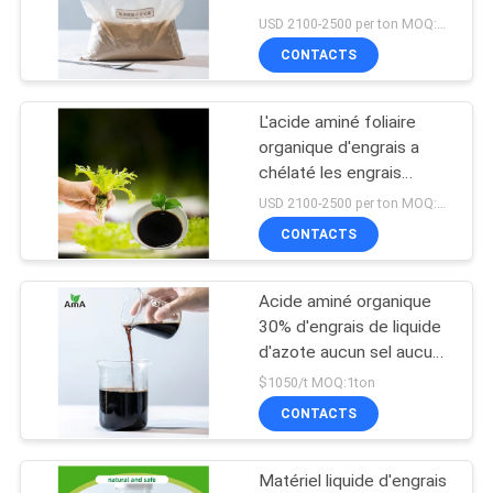
de Ca saupoudrent 100%
PLAN
USD 2100-2500 per ton MOQ:1 tonne
hydrosoluble
CONTACTS
DU
89
SITE
Oligo-éléments
L'acide aminé foliaire
organique d'engrais a
chélatés par acide
POLITIQUE
chélaté les engrais
liquides de culture de
aminé
DE
USD 2100-2500 per ton MOQ:1 tonne
magnésium de Ca
CONTACTS
CONFIDENTIALITÉ
Acide aminé organique
93
30% d'engrais de liquide
Acide aminé
d'azote aucun sel aucun
chlorure
$1050/t MOQ:1ton
d'enzymes
CONTACTS
Matériel liquide d'engrais