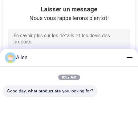
57
Laisser un message
Nous vous rappellerons bientôt!
Acide aminé végétal
Allen
29
8:02 AM
Acide aminé animal
Good day, what product are you looking for?
Catégories populaires
Tous
Engrais De Poudre 
Engrais De Liquide 
D'acide Aminé
D'acide Aminé
53