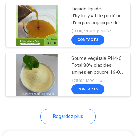
Liquide liquide
60
d'hydrolysat de protéine
Engrais foliaire
d'engrais organique de
l'acide aminé 100% de
$3310/Mt MOQ:1200kg
d'acide aminé
Ph5-7 50%
CONTACTS
Source végétale PH4-6
Total 80% d'acides
aminés en poudre 16-0-0
69
poudre jaune sans
$2540/t MOQ:1 tonne
Engrais organique
chlorure 65072-01-7
CONTACTS
d'azote
Regardez plus