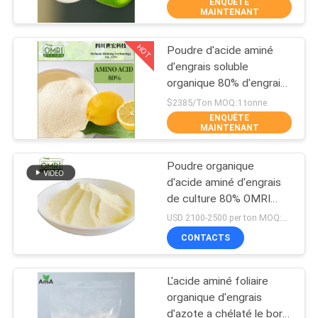
ENQUÊTE
VISITE
MAINTENANT
D'USINE
HOT
Poudre d'acide aminé
36
d'engrais soluble
CONTRÔLE
organique 80% d'engrais
Peptone
DE
bio
$2385/Ton MOQ:1 tonne
ENQUÊTE
QUALITÉ
MAINTENANT
Poudre organique
CONTACTEZ-
d'acide aminé d'engrais
NOUS
de culture 80% OMRI
30
énuméré en tant que
USD 2100-2500 per ton MOQ:1 tonne métrique
biostimulants
Peptide de
DEMANDEZ
CONTACTS
d'agriculture
UNE
collagène
L'acide aminé foliaire
CITATION
organique d'engrais
d'azote a chélaté le bore