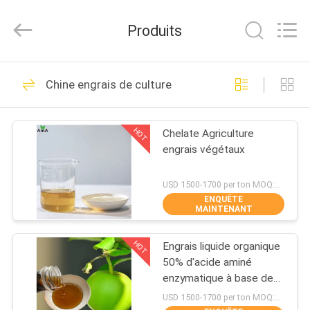
2026
Sichuan
Shihong
Produits
Technology
Co.,Ltd.
All
Rights
MAISON
Reserved.
125
Chine engrais de culture
Engrais de poudre
PRODUITS
d'acide aminé
HOT
Chelate Agriculture
engrais végétaux
VIDÉOS
USD 1500-1700 per ton MOQ:1 tonne métrique
ENQUÊTE
AU
MAINTENANT
223
SUJET
Engrais de liquide
HOT
Engrais liquide organique
DE
50% d'acide aminé
NOUS
d'acide aminé
enzymatique à base de
soja
USD 1500-1700 per ton MOQ:1 TONNE