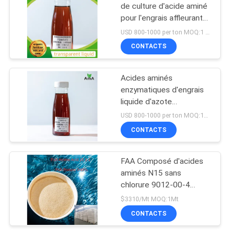
de culture d'acide aminé
pour l'engrais affleurant
107
bas de composé de
USD 800-1000 per ton MOQ:1 tonne métrique
chasse
CONTACTS
Acide aminé 80%
Acides aminés
enzymatiques d'engrais
liquide d'azote
d'Agricutural 50% (8-0-0)
USD 800-1000 per ton MOQ:1200KG
pH 4-6
CONTACTS
66
Engrais organique
FAA Composé d'acides
aminés N15 sans
d'acide aminé
chlorure 9012-00-4
engrais organique pour
$3310/Mt MOQ:1Mt
l'agriculture
CONTACTS