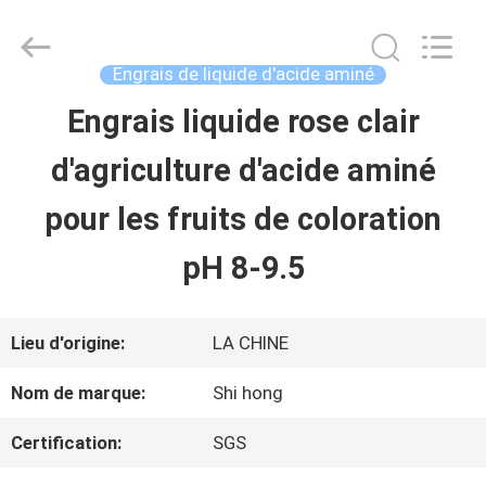
-
2026
Sichuan
Shihong
Engrais de liquide d'acide aminé
Technology
Co.,Ltd.
Engrais liquide rose clair
MAISON
All
Rights
d'agriculture d'acide aminé
Reserved.
PRODUITS
pour les fruits de coloration
pH 8-9.5
VIDÉOS
Lieu d'origine:
LA CHINE
AU
Nom de marque:
Shi hong
SUJET
Certification:
SGS
DE