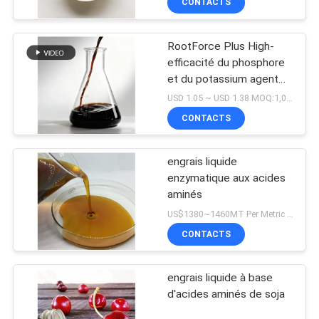
CONTACTS
RootForce Plus High-
efficacité du phosphore
et du potassium agent
solubilisant avec
USD 1.05 ~ USD 1.38 MOQ:1,000 LITRE
chélates d'acides aminés
CONTACTS
pour des systèmes
racinaires plus forts
engrais liquide
enzymatique aux acides
aminés
US$1380~1460MT Per Metric Ton MOQ:tonne 1Metric par expédition
CONTACTS
engrais liquide à base
d'acides aminés de soja