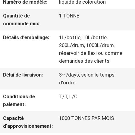
Numéro de modèle:
liquide de coloration
NOUS
Quantité de
1 TONNE
commande min:
VISITE
Détails d'emballage:
1L/bottle, 10L/bottle,
D'USINE
200L/drum, 1000L/drum.
réservoir de flexi ou comme
demandes des clients.
CONTRÔLE
Délai de livraison:
3~7days, selon le temps
DE
d'ordre
QUALITÉ
Conditions de
T/T, L/C
paiement:
CONTACTEZ-
Capacité
1000 TONNES PAR MOIS
d'approvisionnement:
NOUS