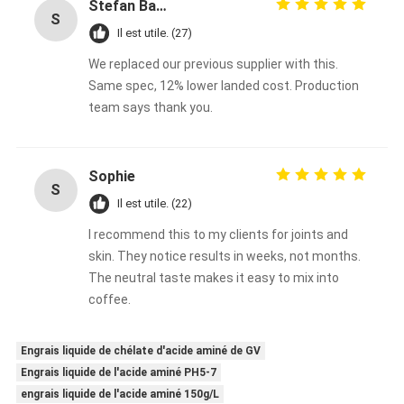
Stefan Bauer
S
Il est utile. (27)
We replaced our previous supplier with this.
Same spec, 12% lower landed cost. Production
team says thank you.
Sophie
S
Il est utile. (22)
I recommend this to my clients for joints and
skin. They notice results in weeks, not months.
The neutral taste makes it easy to mix into
coffee.
Engrais liquide de chélate d'acide aminé de GV
Engrais liquide de l'acide aminé PH5-7
engrais liquide de l'acide aminé 150g/L