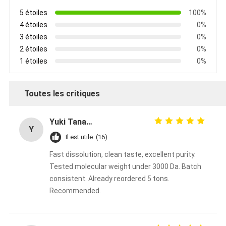
5 étoiles
100%
4 étoiles
0%
3 étoiles
0%
2 étoiles
0%
1 étoiles
0%
Toutes les critiques
Yuki Tanaka
Y
Il est utile. (16)
Fast dissolution, clean taste, excellent purity.
Tested molecular weight under 3000 Da. Batch
consistent. Already reordered 5 tons.
Recommended.