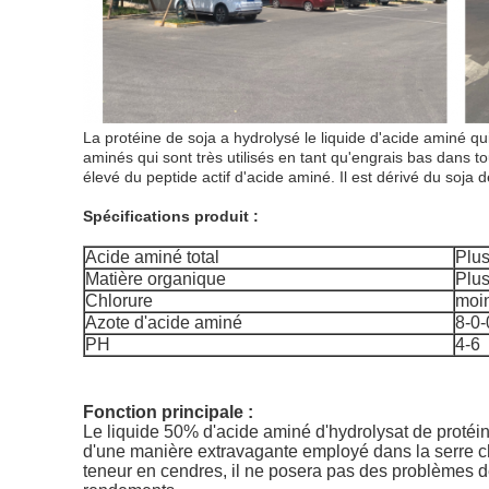
La protéine de soja a hydrolysé le liquide d'acide aminé qui
aminés qui sont très utilisés en tant qu'engrais bas dans t
élevé du peptide actif d'acide aminé. Il est dérivé du so
Spécifications produit :
Acide aminé total
Plu
Matière organique
Plu
Chlorure
moi
Azote d'acide aminé
8-0-
PH
4-6
Fonction principale :
Le liquide 50% d'acide aminé d'hydrolysat de protéine
d'une manière extravagante employé dans la serre cha
teneur en cendres, il ne posera pas des problèmes de s