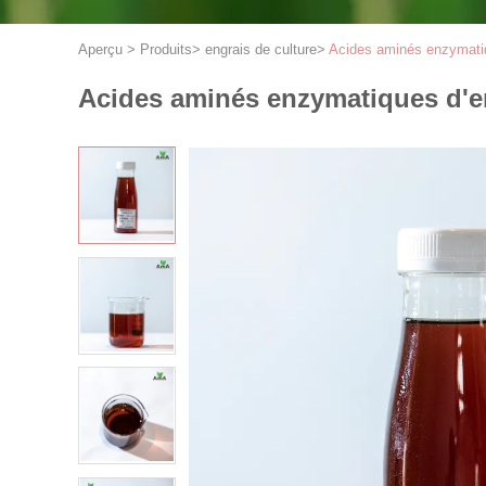
Aperçu
>
Produits
>
engrais de culture
>
Acides aminés enzymatiqu
Acides aminés enzymatiques d'eng