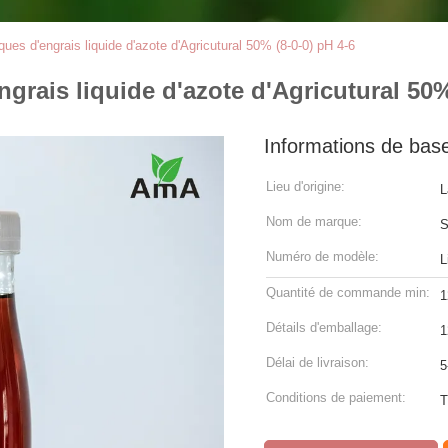
es d'engrais liquide d'azote d'Agricutural 50% (8-0-0) pH 4-6
rais liquide d'azote d'Agricutural 50%
Informations de bas
Lieu d'origine:
L
Nom de marque:
S
Numéro de modèle:
L
Quantité de commande min:
1
Détails d'emballage:
1
Délai de livraison:
5
Conditions de paiement:
T