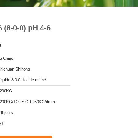
 (8-0-0) pH 4-6
e
a Chine
hichuan Shihong
iquide 8-0-0 d'acide aminé
200KG
200KG/TOTE OU 250KG/drum
-8 jours
/T