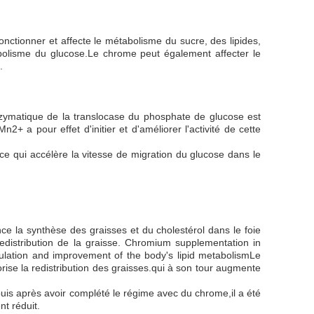
nctionner et affecte le métabolisme du sucre, des lipides,
bolisme du glucose.Le chrome peut également affecter le
.
nzymatique de la translocase du phosphate de glucose est
 a pour effet d'initier et d'améliorer l'activité de cette
ce qui accélère la vitesse de migration du glucose dans le
nce la synthèse des graisses et du cholestérol dans le foie
redistribution de la graisse. Chromium supplementation in
egulation and improvement of the body's lipid metabolismLe
orise la redistribution des graisses.qui à son tour augmente
puis après avoir complété le régime avec du chrome,il a été
nt réduit.