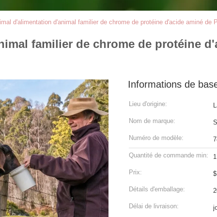
nimal d'alimentation d'animal familier de chrome de protéine d'acide aminé de 
animal familier de chrome de protéine d
Informations de bas
Lieu d'origine:
L
Nom de marque:
S
Numéro de modèle:
7
Quantité de commande min:
1
Prix:
$
Détails d'emballage:
2
Délai de livraison:
j