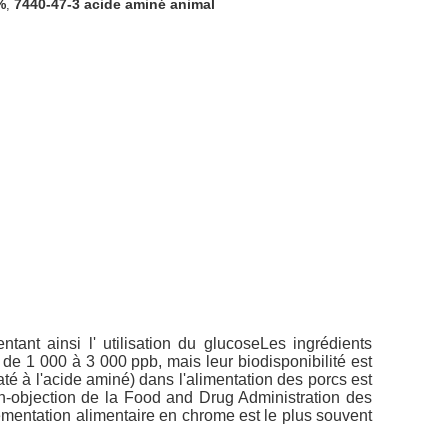
%
7440-47-3 acide aminé animal
,
ant ainsi l' utilisation du glucoseLes ingrédients
de 1 000 à 3 000 ppb, mais leur biodisponibilité est
até à l'acide aminé) dans l'alimentation des porcs est
n-objection de la Food and Drug Administration des
lémentation alimentaire en chrome est le plus souvent