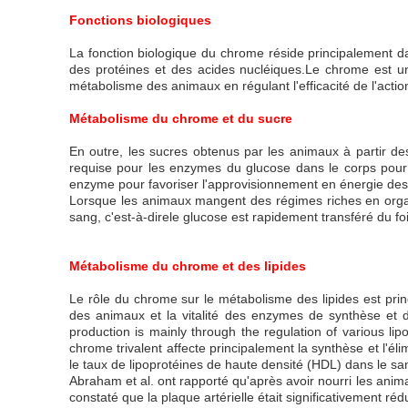
Fonctions biologiques
La fonction biologique du chrome réside principalement da
des protéines et des acides nucléiques.Le chrome est u
métabolisme des animaux en régulant l'efficacité de l'action
Métabolisme du chrome et du sucre
En outre, les sucres obtenus par les animaux à partir d
requise pour les enzymes du glucose dans le corps pour l'
enzyme pour favoriser l'approvisionnement en énergie de
Lorsque les animaux mangent des régimes riches en organoc
sang, c'est-à-direle glucose est rapidement transféré du foie
Métabolisme du chrome et des lipides
Le rôle du chrome sur le métabolisme des lipides est princ
des animaux et la vitalité des enzymes de synthèse et de
production is mainly through the regulation of various li
chrome trivalent affecte principalement la synthèse et l'él
le taux de lipoprotéines de haute densité (HDL) dans le sa
Abraham et al. ont rapporté qu'après avoir nourri les anim
constaté que la plaque artérielle était significativement réd