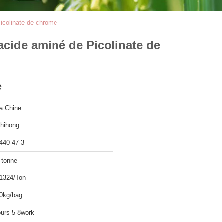
Picolinate de chrome
'acide aminé de Picolinate de
e
a Chine
hihong
440-47-3
 tonne
1324/Ton
0kg/bag
ours 5-8work