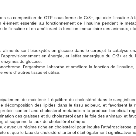
ns sa composition de GTF sous forme de Cr3+, qui aide l'insuline à fo
n élément essentiel au fonctionnement de l'insuline pendant le méta
 de l'insuline et en améliorant la fonction immunitaire des animaux, etc
es aliments sont biooxydés en glucose dans le corps,et la catalyse e
approvisionnement en énergie, et l'effet synergique du Cr3+ et du Mn2+
s enzymes du glucose.
hrome, l'organisme l'absorbe et améliore la fonction de l'insuline, 
 vers d' autres tissus et utilisé.
ipalement de maintenir l' équilibre du cholestérol dans le sang,influe
 décomposition des lipides dans le tissu adipeux, et favorisent la 
poprotein content and cholesterol metabolism to produce beneficial r
imination des graisses et du cholestérol dans le foie des animaux et fav
ng et supprime le taux de cholestérol sérique.
aux avec un régime riche en cholestérol pour induire l'athérosclérose, 
uite et que le taux de cholestérol artériel était également significativeme