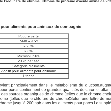
de Picolinate de chrome
Chrome de protéine d'acide aminé de 25
,
if pour aliments pour animaux de compagnie
Poudre verte
7440 à 47-3
≥ 25%
≥ 8%
Microsolubilité
20 kg par sac
Catégorie d'aliments
Additif pour aliments pour animaux
1 tonne
rvient principalement dans le métabolisme du glucose.augment
pour porcs contiennent de grandes quantités de chrome, allant 
ion des sources organiques de chrome (telles que le chrome chél
rome (telles que le chlorure de chrome)Selon une lettre de no
 de chrome jusqu'à 200 ppb dans les aliments pour porcs.La supp