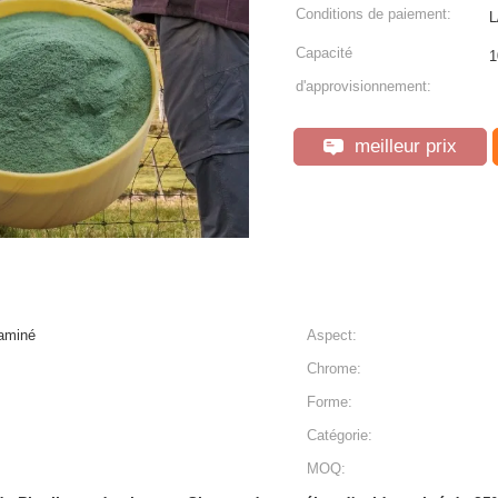
Conditions de paiement:
L
Capacité
1
d'approvisionnement:
meilleur prix
 aminé
Aspect:
Chrome:
Forme:
Catégorie:
MOQ: