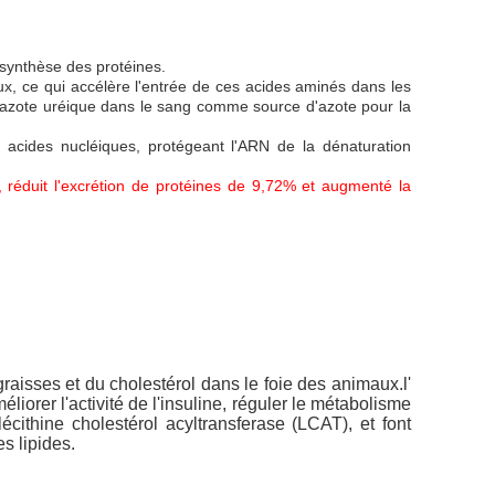
a synthèse des protéines.
ux, ce qui accélère l'entrée de ces acides aminés dans les
de l'azote uréique dans le sang comme source d'azote pour la
 acides nucléiques, protégeant l'ARN de la dénaturation
 réduit l'excrétion de protéines de 9,72% et augmenté la
graisses et du cholestérol dans le foie des animaux.l'
iorer l'activité de l'insuline, réguler le métabolisme
 lécithine cholestérol acyltransferase (LCAT), et font
s lipides.