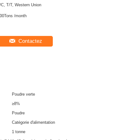
/C, T/T, Western Union
00Tons /month
Contactez
Poudre verte
≥8%
Poudre
Catégorie d'alimentation
1 tonne