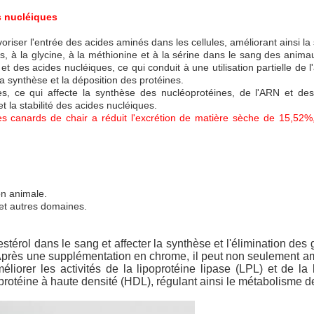
s nucléiques
voriser l'entrée des acides aminés dans les cellules, améliorant ainsi l
 à la glycine, à la méthionine et à la sérine dans le sang des anima
es et des acides nucléiques, ce qui conduit à une utilisation partielle 
a synthèse et la déposition des protéines.
, ce qui affecte la synthèse des nucléoprotéines, de l'ARN et des
et la stabilité des acides nucléiques.
s canards de chair a réduit l'excrétion de matière sèche de 15,52%,
on animale.
et autres domaines.
érol dans le sang et affecter la synthèse et l'élimination des 
Après une supplémentation en chrome, il peut non seulement amél
méliorer les activités de la lipoprotéine lipase (LPL) et de la
protéine à haute densité (HDL), régulant ainsi le métabolisme de