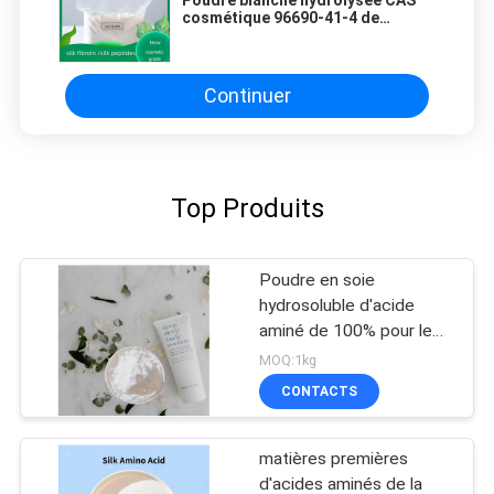
cosmétique 96690-41-4 de
peptides en soie en soie de
fibroïne
Continuer
Top Produits
Poudre en soie
hydrosoluble d'acide
aminé de 100% pour le
conditionneur pour
MOQ:1kg
cheveux
CONTACTS
matières premières
d'acides aminés de la