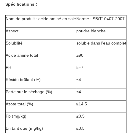
Spécifications :
Nom de produit : acide aminé en soie
Norme : SB/T10407-2007
Aspect
poudre blanche
Solubilité
soluble dans l'eau complet
Acide aminé total
≥90
PH
5~7
Résidu brûlant (%)
≤4
Perte sur le séchage (%)
≤4
Azote total (%)
≥14.5
Pb (mg/kg)
≤0.5
En tant que (mg/kg)
≤0.5