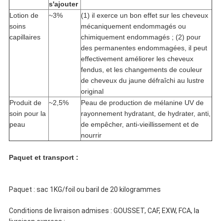
s'ajouter
Lotion de
~3%
(1) il exerce un bon effet sur les cheveux
soins
mécaniquement endommagés ou
capillaires
chimiquement endommagés ; (2) pour
des permanentes endommagées, il peut
effectivement améliorer les cheveux
fendus, et les changements de couleur
de cheveux du jaune défraîchi au lustre
original
Produit de
~2,5%
Peau de production de mélanine UV de
soin pour la
rayonnement hydratant, de hydrater, anti,
peau
de empêcher, anti-vieillissement et de
nourrir
Paquet et transport :
Paquet : sac 1KG/foil ou baril de 20 kilogrammes
Conditions de livraison admises : GOUSSET, CAF, EXW, FCA, la