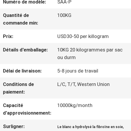
Numéro de modèle:
SAA-P
NOUS
Quantité de
100KG
commande min:
VISITE
Prix:
USD30-50 per killogram
D'USINE
Détails d'emballage:
10KG 20 kilogrammes par sac
ou durm
CONTRÔLE
Délai de livraison:
5-8 jours de travail
DE
Conditions de
L/C, T/T, Western Union
QUALITÉ
paiement:
Capacité
10000kg/month
CONTACTEZ-
d'approvisionnement:
NOUS
Surligner:
,
Le blanc a hydrolysé la fibroïne en soie