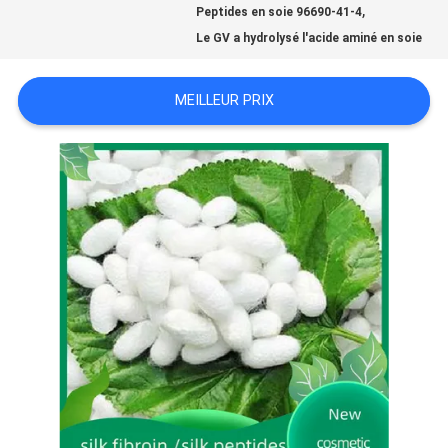
,
Peptides en soie 96690-41-4
Le GV a hydrolysé l'acide aminé en soie
DEMANDEZ
UNE
MEILLEUR PRIX
CITATION
PLAN
DU
SITE
POLITIQUE
DE