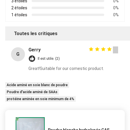
3 étoiles
0%
2 étoiles
0%
1 étoiles
0%
Toutes les critiques
Gerry
G
Il est utile. (2)
Great!Suitable for our comestic product.
Acide aminé en soie blanc de poudre
Poudre d'acide aminé de SAAs
protéine aminée en soie minimum de 4%
Poudre blanche hydrolysée CAS