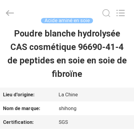
-
2026
Sichuan
Shihong
Acide aminé en soie
Technology
Co.,Ltd.
Poudre blanche hydrolysée
MAISON
All
Rights
CAS cosmétique 96690-41-4
Reserved.
PRODUITS
de peptides en soie en soie de
fibroïne
VIDÉOS
Lieu d'origine:
La Chine
AU
Nom de marque:
shihong
SUJET
Certification:
SGS
DE