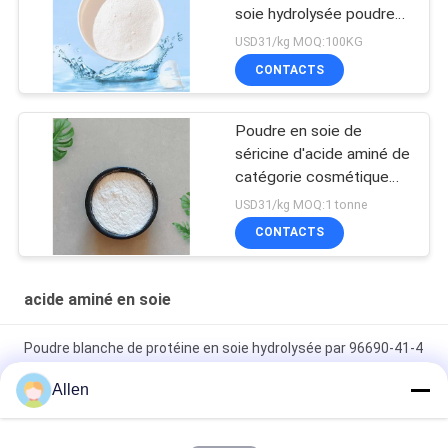
soie hydrolysée poudre
blanche
USD31/kg MOQ:100KG
CONTACTS
Poudre en soie de
séricine d'acide aminé de
catégorie cosmétique
pour le masque facial de
USD31/kg MOQ:1 tonne
conditionneur pour
CONTACTS
cheveux
acide aminé en soie
Poudre blanche de protéine en soie hydrolysée par 96690-41-4
de Cas
Allen
Matière première cosmétique de catégorie de poudre d'acide
aminé en soie soluble dans l'eau