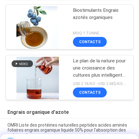
Biostimulants Engrais
azotés organiques
MOQ:1 TONNE
CONTACTS
Le plan de la nature pour
une croissance des
cultures plus intelligente
et plus propre OMRI
USD 2.18/KG - USD 2.68$/KG MOQ:1 MT
engrais organique à 16%
CONTACTS
d'acide aminé N
Engrais organique d'azote
OMRI Liste des protéines naturelles peptides acides aminés
foliaires engrais organique liquide 50% pour l'absorption des
nutriments