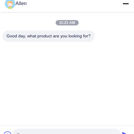
Allen
Engrais organique d'azote d'oligo-éléments chélaté d'acide
aminé pour des légumes
11:21 AM
Acides aminés enzymatiques organiques d'engrais foliaire
liquide d'azote 50% (8-0-0)
Good day, what product are you looking for?
Catégories populaires
Tous
Engrais De Poudre 
Engrais De Liquide 
D'acide Aminé
D'acide Aminé
Peptide De 
Peptone
Collagène
Oligo-Éléments 
Acide Aminé 
Chélatés Par Acide 
D'enzymes
Aminé
Engrais Organique 
Acide Aminé 80%
D'acide Aminé