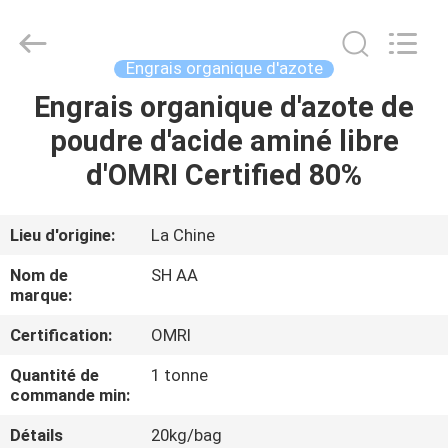
2026
Sichuan
Shihong
Technology
Co.,Ltd.
Engrais organique d'azote
All
Rights
Engrais organique d'azote de
MAISON
Reserved.
poudre d'acide aminé libre
PRODUITS
d'OMRI Certified 80%
VIDÉOS
Lieu d'origine:
La Chine
Nom de
SH AA
AU
marque:
SUJET
Certification:
OMRI
DE
Quantité de
1 tonne
NOUS
commande min:
Détails
20kg/bag