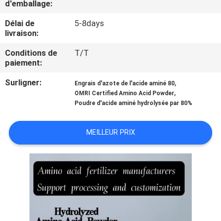
d'emballage:
VISITE
D'USINE
Délai de
5-8days
livraison:
CONTRÔLE
Conditions de
T/T
paiement:
DE
Surligner:
,
Engrais d'azote de l'acide aminé 80
QUALITÉ
,
OMRI Certified Amino Acid Powder
Poudre d'acide aminé hydrolysée par 80%
CONTACTEZ-
MEILLEUR PRIX
NOUS
DEMANDEZ
UNE
CITATION