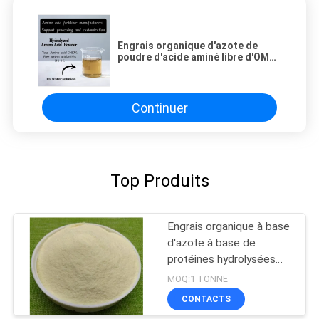
Engrais organique d'azote de
poudre d'acide aminé libre d'OMRI
Certified 80%
Continuer
Top Produits
Engrais organique à base
d'azote à base de
protéines hydrolysées
N16 à 80% d'acide aminé
MOQ:1 TONNE
CONTACTS