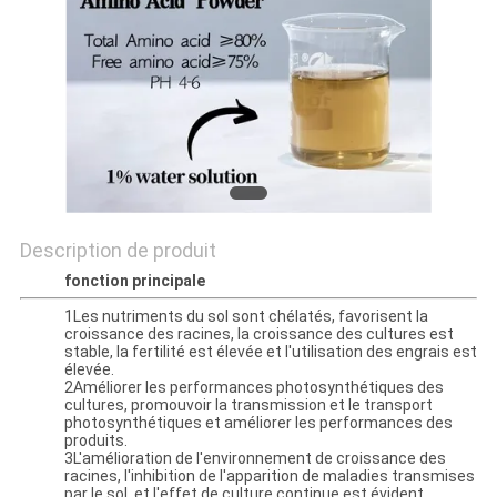
PLAN
DU
SITE
POLITIQUE
DE
CONFIDENTIALITÉ
Description de produit
fonction principale
1Les nutriments du sol sont chélatés, favorisent la
croissance des racines, la croissance des cultures est
stable, la fertilité est élevée et l'utilisation des engrais est
élevée.
2Améliorer les performances photosynthétiques des
cultures, promouvoir la transmission et le transport
photosynthétiques et améliorer les performances des
produits.
3L'amélioration de l'environnement de croissance des
racines, l'inhibition de l'apparition de maladies transmises
par le sol, et l'effet de culture continue est évident.