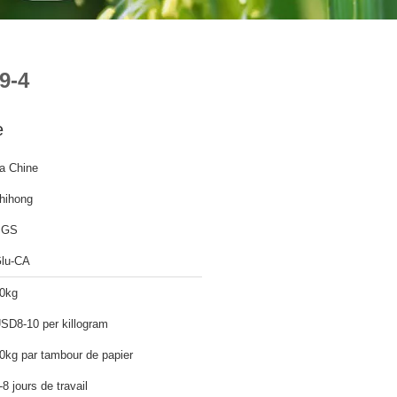
9-4
e
a Chine
hihong
SGS
lu-CA
0kg
SD8-10 per killogram
0kg par tambour de papier
-8 jours de travail