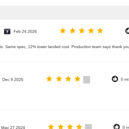
Feb 24.2026
his. Same spec, 12% lower landed cost. Production team says thank yo
Dec 9.2025
Il est
May 27.2024
Il e