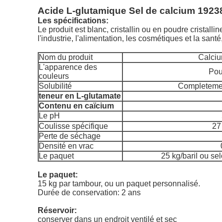
Acide L-glutamique Sel de calcium 1923
Les spécifications:
Le produit est blanc, cristallin ou en poudre cristall
l'industrie, l'alimentation, les cosmétiques et la santé,
Nom du produit
Calciu
L'apparence des
Pou
couleurs
Solubilité
Completemen
teneur en L-glutamate
Contenu en caïcium
Le pH
Coulisse spécifique
27
Perte de séchage
Densité en vrac
Le paquet
25 kg/baril ou se
Le paquet:
15 kg par tambour, ou un paquet personnalisé.
Durée de conservation: 2 ans
Réservoir:
conserver dans un endroit ventilé et sec