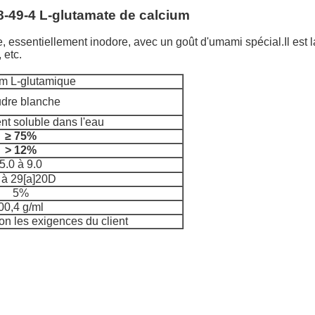
8-49-4 L-glutamate de calcium
ine, essentiellement inodore, avec un goût d'umami spécial.
Il est
 etc.
m L-glutamique
dre blanche
t soluble dans l'eau
≥ 75%
> 12%
5.0 à 9.0
 à 29
[a]20D
5%
00,4 g/ml
lon les exigences du client