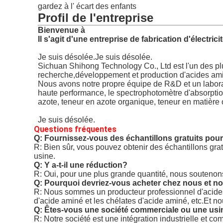
gardez à l' écart des enfants
Profil de l'entreprise
Bienvenue à
Il s'agit d'une entreprise de fabrication d'électricit
Je suis désolée.
Je suis désolée.
Sichuan Shihong Technology Co., Ltd est l'un des pl
recherche,développement et production d'acides aminé
Nous avons notre propre équipe de R&D et un laborat
haute performance, le spectrophotomètre d'absorption
azote, teneur en azote organique, teneur en matière 
Je suis désolée.
Questions fréquentes
Q: Fournissez-vous des échantillons gratuits pour
R: Bien sûr, vous pouvez obtenir des échantillons grat
usine.
Q: Y a-t-il une réduction?
R: Oui, pour une plus grande quantité, nous soutenons 
Q: Pourquoi devriez-vous acheter chez nous et no
R: Nous sommes un producteur professionnel d'acides 
d'acide aminé et les chélates d'acide aminé, etc.Et nou
Q: Êtes-vous une société commerciale ou une usi
R: Notre société est une intégration industrielle et c