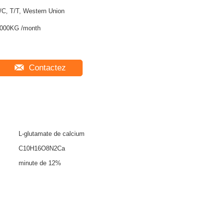
/C, T/T, Western Union
000KG /month
Contactez
L-glutamate de calcium
C10H16O8N2Ca
minute de 12%