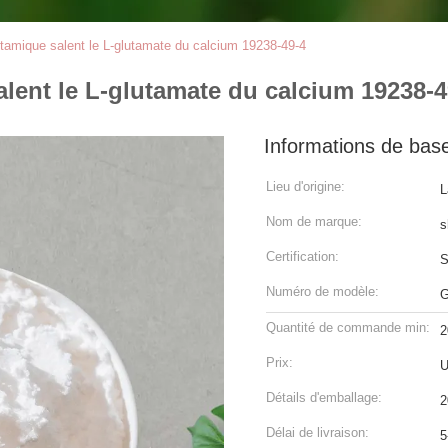
utamique salent le L-glutamate du calcium 19238-49-4
lent le L-glutamate du calcium 19238-4
Informations de bas
Lieu d'origine:
L
Nom de marque:
s
Certification:
Numéro de modèle:
G
Quantité de commande min:
2
Prix:
U
Détails d'emballage:
2
Délai de livraison:
5