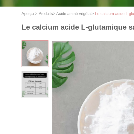
Aperçu
>
Produits
>
Acide aminé végétal
>
Le calcium acide L-gl
Le calcium acide L-glutamique sa