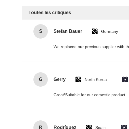
Toutes les critiques
S
Stefan Bauer
Germany
We replaced our previous supplier with t
G
Gerry
North Korea
Great!Suitable for our comestic product.
R
Rodríguez
Spain