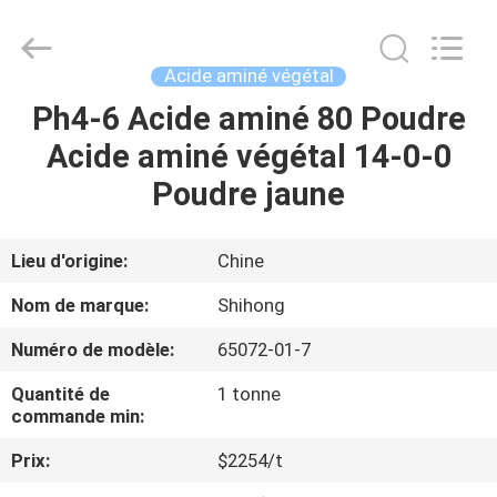
2026
Sichuan
Shihong
Technology
Co.,Ltd.
Acide aminé végétal
All
Rights
Ph4-6 Acide aminé 80 Poudre
MAISON
Reserved.
Acide aminé végétal 14-0-0
PRODUITS
Poudre jaune
VIDÉOS
Lieu d'origine:
Chine
Nom de marque:
Shihong
AU
Numéro de modèle:
65072-01-7
SUJET
Quantité de
1 tonne
DE
commande min:
NOUS
Prix:
$2254/t