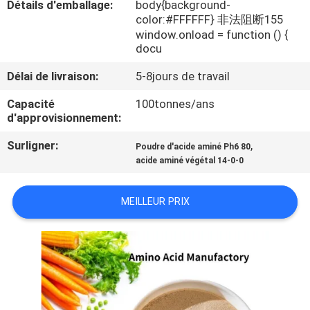
Détails d'emballage:
body{background-
VISITE
color:#FFFFFF} 非法阻断155
D'USINE
window.onload = function () {
docu
CONTRÔLE
Délai de livraison:
5-8jours de travail
DE
Capacité
100tonnes/ans
d'approvisionnement:
QUALITÉ
Surligner:
,
Poudre d'acide aminé Ph6 80
acide aminé végétal 14-0-0
CONTACTEZ-
NOUS
MEILLEUR PRIX
DEMANDEZ
UNE
CITATION