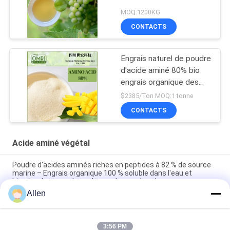
MOQ:1200KG
CONTACTS
Engrais naturel de poudre
d'acide aminé 80% bio
engrais organique des
usines
$2385/Ton MOQ:1 tonne
CONTACTS
Acide aminé végétal
Poudre d'acides aminés riches en peptides à 82 % de source
marine – Engrais organique 100 % soluble dans l'eau et
biostimulant pour les cultures de grande valeur
Allen
Amélioration de la croissance et de la nutrition des plantes
par les acides aminés pour une production végétale optimale
3:56 PM