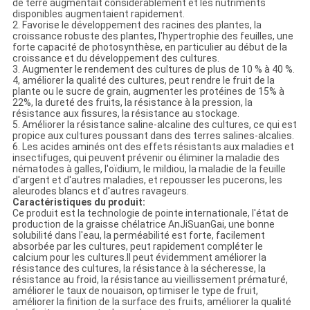
de terre augmentait considérablement et les nutriments
disponibles augmentaient rapidement.
2. Favorise le développement des racines des plantes, la
croissance robuste des plantes, l'hypertrophie des feuilles, une
forte capacité de photosynthèse, en particulier au début de la
croissance et du développement des cultures.
3. Augmenter le rendement des cultures de plus de 10 % à 40 %.
4, améliorer la qualité des cultures, peut rendre le fruit de la
plante ou le sucre de grain, augmenter les protéines de 15% à
22%, la dureté des fruits, la résistance à la pression, la
résistance aux fissures, la résistance au stockage.
5. Améliorer la résistance saline-alcaline des cultures, ce qui est
propice aux cultures poussant dans des terres salines-alcalies.
6. Les acides aminés ont des effets résistants aux maladies et
insectifuges, qui peuvent prévenir ou éliminer la maladie des
nématodes à galles, l'oïdium, le mildiou, la maladie de la feuille
d'argent et d'autres maladies, et repousser les pucerons, les
aleurodes blancs et d'autres ravageurs.
Caractéristiques du produit:
Ce produit est la technologie de pointe internationale, l'état de
production de la graisse chélatrice AnJiSuanGai, une bonne
solubilité dans l'eau, la perméabilité est forte, facilement
absorbée par les cultures, peut rapidement compléter le
calcium pour les cultures.Il peut évidemment améliorer la
résistance des cultures, la résistance à la sécheresse, la
résistance au froid, la résistance au vieillissement prématuré,
améliorer le taux de nouaison, optimiser le type de fruit,
améliorer la finition de la surface des fruits, améliorer la qualité