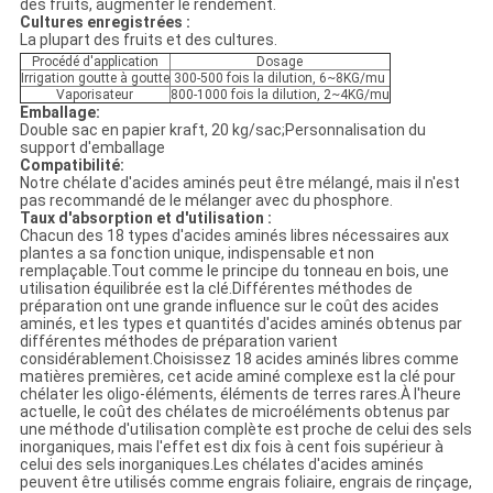
des fruits, augmenter le rendement.
Cultures enregistrées :
La plupart des fruits et des cultures.
Procédé d'application
Dosage
Irrigation goutte à goutte
300-500 fois la dilution, 6~8KG/mu
Vaporisateur
800-1000 fois la dilution, 2~4KG/mu
Emballage:
Double sac en papier kraft, 20 kg/sac;Personnalisation du
support d'emballage
Compatibilité:
Notre chélate d'acides aminés peut être mélangé, mais il n'est
pas recommandé de le mélanger avec du phosphore.
Taux d'absorption et d'utilisation :
Chacun des 18 types d'acides aminés libres nécessaires aux
plantes a sa fonction unique, indispensable et non
remplaçable.Tout comme le principe du tonneau en bois, une
utilisation équilibrée est la clé.Différentes méthodes de
préparation ont une grande influence sur le coût des acides
aminés, et les types et quantités d'acides aminés obtenus par
différentes méthodes de préparation varient
considérablement.Choisissez 18 acides aminés libres comme
matières premières, cet acide aminé complexe est la clé pour
chélater les oligo-éléments, éléments de terres rares.À l'heure
actuelle, le coût des chélates de microéléments obtenus par
une méthode d'utilisation complète est proche de celui des sels
inorganiques, mais l'effet est dix fois à cent fois supérieur à
celui des sels inorganiques.Les chélates d'acides aminés
peuvent être utilisés comme engrais foliaire, engrais de rinçage,