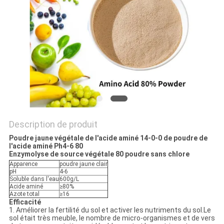
PLAN
DU
SITE
POLITIQUE
DE
CONFIDENTIALITÉ
Description de produit
Poudre jaune végétale de l'acide aminé 14-0-0 de poudre de
l'acide aminé Ph4-6 80
Enzymolyse de source végétale 80 poudre sans chlore
Apparence
poudre jaune clair
pH
4-6
Soluble dans l'eau
600g/L
Acide aminé
≥80%
Azote total
≥16
Efficacité
1. Améliorer la fertilité du sol et activer les nutriments du sol.Le
sol était très meuble, le nombre de micro-organismes et de vers