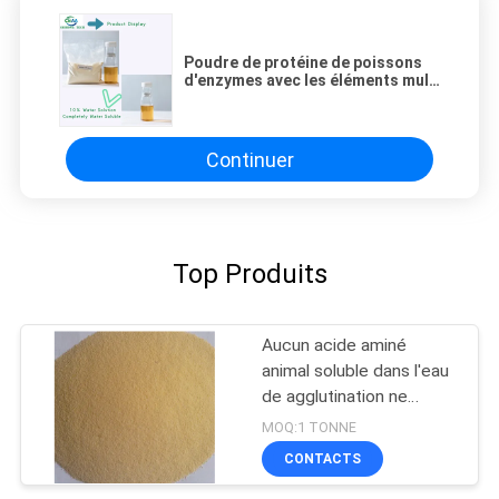
Poudre de protéine de poissons
d'enzymes avec les éléments multi
actifs élevés libres de peptide
d'acide aminé
Continuer
Top Produits
Aucun acide aminé
animal soluble dans l'eau
de agglutination ne
saupoudrent la minute de
MOQ:1 TONNE
40%
CONTACTS