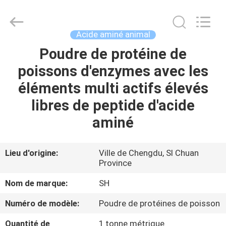
2026
Sichuan
Shihong
Technology
Co.,Ltd.
Acide aminé animal
All
Rights
Poudre de protéine de
MAISON
Reserved.
poissons d'enzymes avec les
PRODUITS
éléments multi actifs élevés
libres de peptide d'acide
VIDÉOS
aminé
AU
Lieu d'origine:
Ville de Chengdu, SI Chuan
Province
SUJET
DE
Nom de marque:
SH
NOUS
Numéro de modèle:
Poudre de protéines de poisson
Quantité de
1 tonne métrique