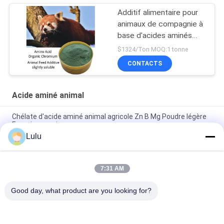
Additif alimentaire pour
animaux de compagnie à
base d'acides aminés
organiques d'origine
$1324/Ton MOQ:1 tonne
animale
CONTACTS
Acide aminé animal
Chélate d'acide aminé animal agricole Zn B Mg Poudre légère
Engrais organique
Lulu
Engrais organique de bore de chélate d'acide aminé d'Aminal
de solubilité dans l'eau pour les grandes cultures
7:31 AM
Hydrolysez les engrais agricoles de la poudre 80% d'acide
aminé à base de protéines animales
Good day, what product are you looking for?
Catégories populaires
Tous