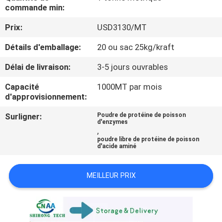
VISITE
commande min:
D'USINE
Prix:
USD3130/MT
Détails d'emballage:
20 ou sac 25kg/kraft
CONTRÔLE
Délai de livraison:
3-5 jours ouvrables
DE
QUALITÉ
Capacité
1000MT par mois
d'approvisionnement:
Surligner:
Poudre de protéine de poisson
CONTACTEZ-
d'enzymes
,
NOUS
poudre libre de protéine de poisson
d'acide aminé
DEMANDEZ
MEILLEUR PRIX
UNE
CITATION