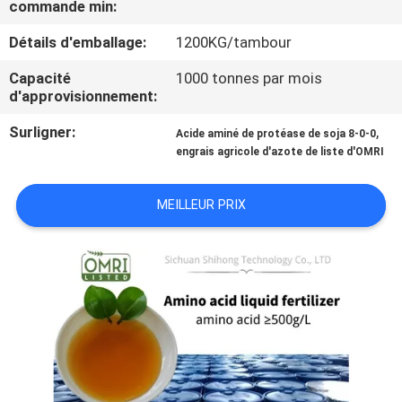
commande min:
VISITE
D'USINE
Détails d'emballage:
1200KG/tambour
Capacité
1000 tonnes par mois
CONTRÔLE
d'approvisionnement:
DE
Surligner:
,
Acide aminé de protéase de soja 8-0-0
engrais agricole d'azote de liste d'OMRI
QUALITÉ
MEILLEUR PRIX
CONTACTEZ-
NOUS
DEMANDEZ
UNE
CITATION