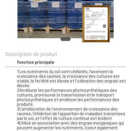
PLAN
DU
SITE
POLITIQUE
Description de produit
DE
fonction principale
CONFIDENTIALITÉ
1Les nutriments du sol sont chélatés, favorisent la
croissance des racines, la croissance des cultures est
stable, la fertilité est élevée et l'utilisation des engrais est
élevée.
2Améliorer les performances photosynthétiques des
cultures, promouvoir la transmission et le transport
photosynthétiques et améliorer les performances des
produits.
3L'amélioration de l'environnement de croissance des
racines, l'inhibition de l'apparition de maladies transmises
par le sol, et l'effet de culture continue est évident.
4Utilisé en association avec des engrais inorganiques qui
peuvent augmenter les nutriments, il peut également