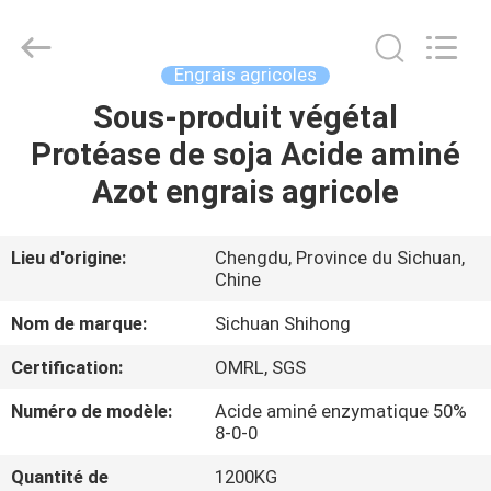
2026
Sichuan
Shihong
Technology
Co.,Ltd.
Engrais agricoles
All
Rights
Sous-produit végétal
MAISON
Reserved.
Protéase de soja Acide aminé
PRODUITS
Azot engrais agricole
VIDÉOS
Lieu d'origine:
Chengdu, Province du Sichuan,
Chine
AU
Nom de marque:
Sichuan Shihong
SUJET
Certification:
OMRL, SGS
DE
Numéro de modèle:
Acide aminé enzymatique 50%
NOUS
8-0-0
Quantité de
1200KG