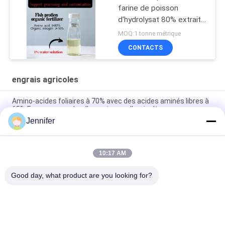
farine de poisson
d'hydrolysat 80% extraite
à partir de la morue 15-1-
MOQ:1 tonne métrique
1
CONTACTS
engrais agricoles
Amino-acides foliaires à 70% avec des acides aminés libres à
65% Forme en poudre d'engrais pour l'agriculture
Jennifer
Solubilité dans l'eau organique de Trace Elements 10% de
chélate d'acide aminé d'engrais d'Agricutural
10:17 AM
Engrais agricole liquide 350g/L d'acide aminé sans sel pour le
matériel composé d'engrais
Good day, what product are you looking for?
Catégories populaires
Tous
Engrais De Poudre 
Engrais De Liquide 