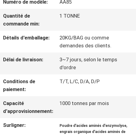
Numéro de modèle:
AA85
NOUS
Quantité de
1 TONNE
commande min:
VISITE
Détails d'emballage:
20KG/BAG ou comme
D'USINE
demandes des clients.
Délai de livraison:
3~7 jours, selon le temps
CONTRÔLE
d'ordre
DE
Conditions de
T/T, L/C, D/A, D/P
paiement:
QUALITÉ
Capacité
1000 tonnes par mois
d'approvisionnement:
CONTACTEZ-
Surligner:
,
Poudre d'acides aminés d'enzymolyse
NOUS
engrais organique d'acides aminés de