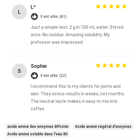
L*
L
Il est utile. (61)
Just a simple test: 2 g in 100 mL water. Stirred
once. No residue. Amazing solubility. My
professor was impressed.
Sophie
S
Il est utile. (22)
I recommend this to my clients for joints and
skin. They notice results in weeks, not months.
The neutral taste makes it easy to mix into
coffee.
acide aminé des enzymes 80%min
Acide aminé végétal d'enzymes
Acide aminé soluble dans l'eau 80