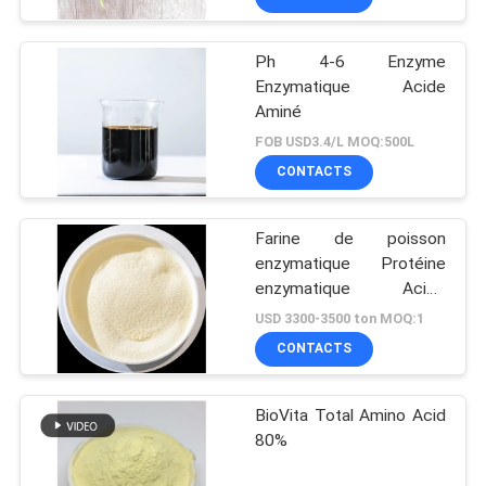
Ph 4-6 Enzyme
Enzymatique Acide
Aminé
FOB USD3.4/L MOQ:500L
CONTACTS
Farine de poisson
enzymatique Protéine
enzymatique Acide
aminé
USD 3300-3500 ton MOQ:1
CONTACTS
BioVita Total Amino Acid
80%