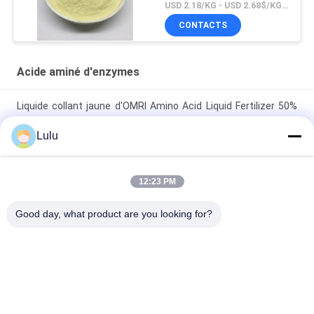
USD 2.18/KG - USD 2.68$/KG MOQ:1MT
CONTACTS
Acide aminé d'enzymes
Liquide collant jaune d'OMRI Amino Acid Liquid Fertilizer 50%
Enzymolysis pour la ferme organique
Lulu
Chélate d'acide aminé enzymatique transparent brun ZnMnB
engrais liquide sans chlore
12:23 PM
REACH Protéine de soja hydrolysé Acide aminé enzymatique
Good day, what product are you looking for?
engrais organique 85% Liste OMRI
Catégories populaires
Tous