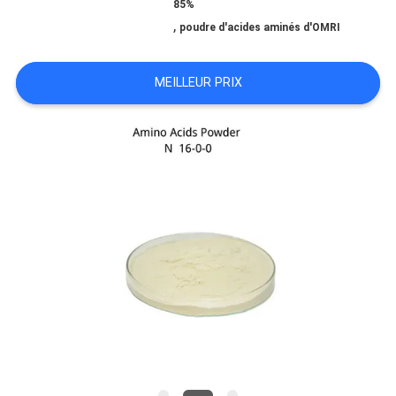
85%
,
poudre d'acides aminés d'OMRI
DEMANDEZ
UNE
MEILLEUR PRIX
CITATION
PLAN
DU
SITE
POLITIQUE
DE