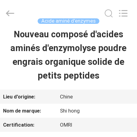
-
2026
Sichuan
Shihong
Acide aminé d'enzymes
Technology
Co.,Ltd.
Nouveau composé d'acides
MAISON
All
Rights
aminés d'enzymolyse poudre
Reserved.
PRODUITS
engrais organique solide de
petits peptides
VIDÉOS
Lieu d'origine:
Chine
AU
Nom de marque:
Shi hong
SUJET
Certification:
OMRI
DE