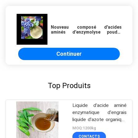
Nouveau composé d'acides
aminés d'enzymolyse poudre
engrais organique solide de
petits peptides
Continuer
Top Produits
Liquide d'acide aminé
enzymatique d'engrais
liquide d'azote organique
élevé 50% 8-0-0
MOQ:1200kg
CONTACTS