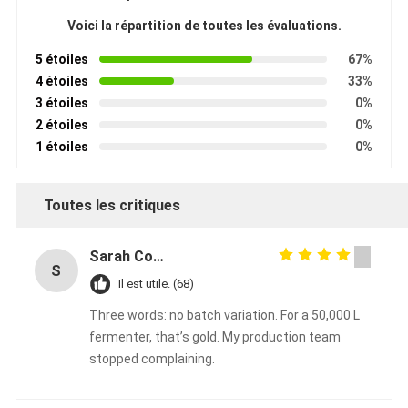
Voici la répartition de toutes les évaluations.
5 étoiles
67%
4 étoiles
33%
3 étoiles
0%
2 étoiles
0%
1 étoiles
0%
Toutes les critiques
Sarah Connors
S
Il est utile. (68)
Three words: no batch variation. For a 50,000 L
fermenter, that’s gold. My production team
stopped complaining.