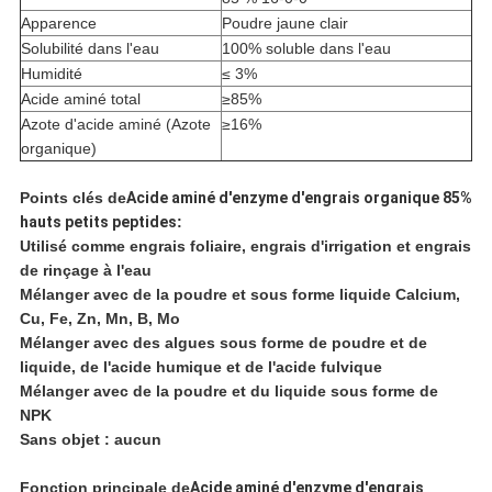
Apparence
Poudre jaune clair
Solubilité dans l'eau
100% soluble dans l'eau
Humidité
≤ 3%
Acide aminé total
≥85%
Azote d'acide aminé (Azote
≥16%
organique)
Points clés de
Acide aminé d'enzyme d'engrais organique 85%
hauts petits peptides
:
Utilisé comme engrais foliaire, engrais d'irrigation et engrais
de rinçage à l'eau
Mélanger avec de la poudre et sous forme liquide Calcium,
Cu, Fe, Zn, Mn, B, Mo
Mélanger avec des algues sous forme de poudre et de
liquide, de l'acide humique et de l'acide fulvique
Mélanger avec de la poudre et du liquide sous forme de
NPK
Sans objet : aucun
Fonction principale de
Acide aminé d'enzyme d'engrais