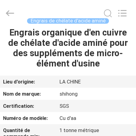
2026
Sichuan
Shihong
Technology
Co.,Ltd.
Engrais de chélate d'acide aminé
All
Rights
Engrais organique d'en cuivre
MAISON
Reserved.
de chélate d'acide aminé pour
PRODUITS
des suppléments de micro-
élément d'usine
VIDÉOS
Lieu d'origine:
LA CHINE
AU
Nom de marque:
shihong
SUJET
Certification:
SGS
DE
Numéro de modèle:
Cu d'aa
NOUS
Quantité de
1 tonne métrique