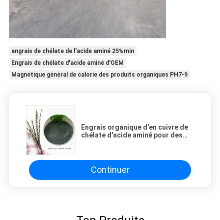
engrais de chélate de l'acide aminé 25%min
Engrais de chélate d'acide aminé d'OEM
Magnétique général de calorie des produits organiques PH7-9
Engrais organique d'en cuivre de
chélate d'acide aminé pour des
suppléments de micro-élément
d'usine
Continuer