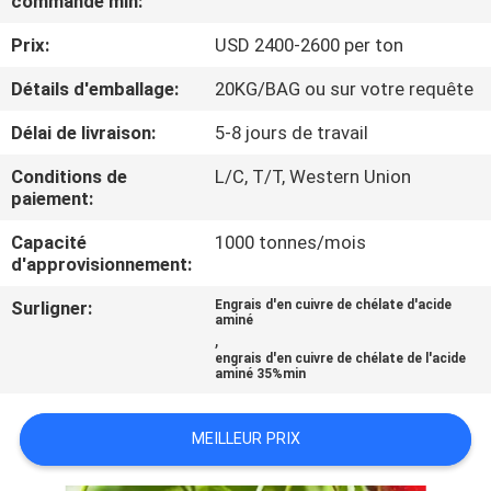
commande min:
VISITE
Prix:
USD 2400-2600 per ton
D'USINE
Détails d'emballage:
20KG/BAG ou sur votre requête
CONTRÔLE
Délai de livraison:
5-8 jours de travail
DE
Conditions de
L/C, T/T, Western Union
QUALITÉ
paiement:
Capacité
1000 tonnes/mois
CONTACTEZ-
d'approvisionnement:
NOUS
Surligner:
Engrais d'en cuivre de chélate d'acide
aminé
,
engrais d'en cuivre de chélate de l'acide
DEMANDEZ
aminé 35%min
UNE
MEILLEUR PRIX
CITATION