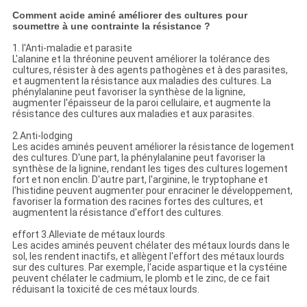
Comment acide aminé améliorer des cultures pour
soumettre à une contrainte la résistance ?
1. l'Anti-maladie et parasite
L'alanine et la thréonine peuvent améliorer la tolérance des
cultures, résister à des agents pathogènes et à des parasites,
et augmentent la résistance aux maladies des cultures. La
phénylalanine peut favoriser la synthèse de la lignine,
augmenter l'épaisseur de la paroi cellulaire, et augmente la
résistance des cultures aux maladies et aux parasites.
2.Anti-lodging
Les acides aminés peuvent améliorer la résistance de logement
des cultures. D'une part, la phénylalanine peut favoriser la
synthèse de la lignine, rendant les tiges des cultures logement
fort et non enclin. D'autre part, l'arginine, le tryptophane et
l'histidine peuvent augmenter pour enraciner le développement,
favoriser la formation des racines fortes des cultures, et
augmentent la résistance d'effort des cultures.
effort 3.Alleviate de métaux lourds
Les acides aminés peuvent chélater des métaux lourds dans le
sol, les rendent inactifs, et allègent l'effort des métaux lourds
sur des cultures. Par exemple, l'acide aspartique et la cystéine
peuvent chélater le cadmium, le plomb et le zinc, de ce fait
réduisant la toxicité de ces métaux lourds.