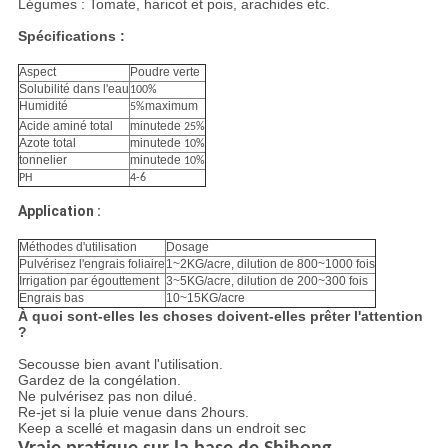
Légumes : Tomate, haricot et pois, arachides etc.
Spécifications :
Aspect
Poudre verte
Solubilité dans l'eau
100%
Humidité
maximum
5%
Acide aminé total
minutede
25%
Azote total
minutede
10%
tonnelier
minutede
10%
PH
4-6
Application :
Méthodes d'utilisation
Dosage
Pulvérisez l'engrais foliaire
1~2KG/acre, dilution de 800~1000 fois
Irrigation par égouttement
3~5KG/acre, dilution de 200~300 fois
Engrais bas
10~15KG/acre
À quoi sont-elles les choses doivent-elles prêter l'attention
?
Secousse bien avant l'utilisation.
Gardez de la congélation.
Ne pulvérisez pas non dilué.
Re-jet si la pluie venue dans 2hours.
Keep a scellé et magasin dans un endroit sec