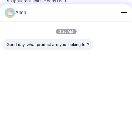
saupoudrent soluble dans l'eau
Allen
Engrais liquide organique de bore de magnésium de calcium
de chélate d'acide aminé pour des plantes cultivées
d'Agricutural
3:20 AM
Engrais soluble dans l'eau de bore de calcium de chélate
d'acide aminé pour l'agriculture
Good day, what product are you looking for?
Catégories populaires
Tous
Engrais De Poudre 
Engrais De Liquide 
D'acide Aminé
D'acide Aminé
Peptide De 
Peptone
Collagène
Oligo-Éléments 
Acide Aminé 
Chélatés Par Acide 
D'enzymes
Aminé
Engrais Organique 
Acide Aminé 80%
D'acide Aminé