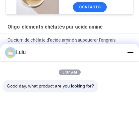
CONTACTS
Oligo-éléments chélatés par acide aminé
Calcium de chélate d'acide aminé saupoudrer l'engrais
organique pour toutes les cultures
Lulu
L'engrais agricole de manganèse de chélate d'acide aminé
favorisent la germination de graine
3:07 AM
L'acide aminé chélatent les éléments micro 15% pour le
supplément grave d'insuffisance d'éléments
Good day, what product are you looking for?
Catégories populaires
Tous
Engrais De Poudre 
Engrais De Liquide 
D'acide Aminé
D'acide Aminé
Peptide De 
Peptone