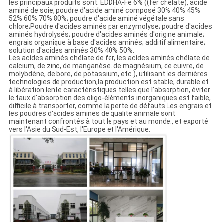
les principaux produits sont: EDDHA-Fe 6% ((fer chélaté), acide
aminé de soie, poudre d'acide aminé composé 30% 40% 45%
52% 60% 70% 80%; poudre d'acide aminé végétale sans
chlore;Poudre d'acides aminés par enzymolyse; poudre d'acides
aminés hydrolysés; poudre d'acides aminés d'origine animale;
engrais organique à base d'acides aminés; additif alimentaire;
solution d'acides aminés 30% 40% 50%.
Les acides aminés chélate de fer, les acides aminés chélate de
calcium, de zinc, de manganèse, de magnésium, de cuivre, de
molybdène, de bore, de potassium, etc.), utilisant les dernières
technologies de production,la production est stable, durable et
à libération lente caractéristiques telles que l'absorption, éviter
le taux d'absorption des oligo-éléments inorganiques est faible,
difficile à transporter, comme la perte de défauts.Les engrais et
les poudres d'acides aminés de qualité animale sont
maintenant confrontés à tout le pays et au monde., et exporté
vers l'Asie du Sud-Est, l'Europe et l'Amérique.