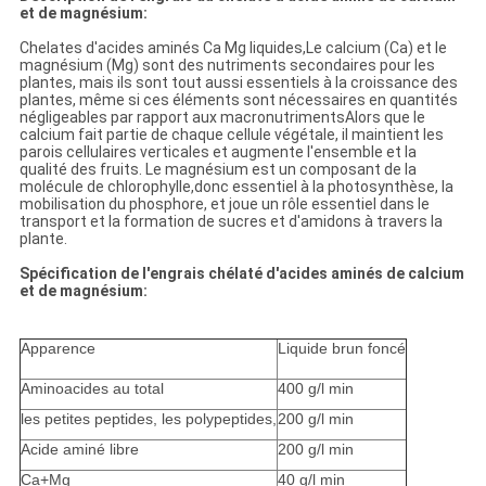
et de magnésium:
Chelates d'acides aminés Ca Mg liquides,Le calcium (Ca) et le
magnésium (Mg) sont des nutriments secondaires pour les
plantes, mais ils sont tout aussi essentiels à la croissance des
plantes, même si ces éléments sont nécessaires en quantités
négligeables par rapport aux macronutrimentsAlors que le
calcium fait partie de chaque cellule végétale, il maintient les
parois cellulaires verticales et augmente l'ensemble et la
qualité des fruits. Le magnésium est un composant de la
molécule de chlorophylle,donc essentiel à la photosynthèse, la
mobilisation du phosphore, et joue un rôle essentiel dans le
transport et la formation de sucres et d'amidons à travers la
plante.
Spécification de l'engrais chélaté d'acides aminés de calcium
et de magnésium:
Apparence
Liquide brun foncé
Aminoacides au total
400 g/l min
les petites peptides, les polypeptides,
200 g/l min
Acide aminé libre
200 g/l min
Ca+Mg
40 g/l min