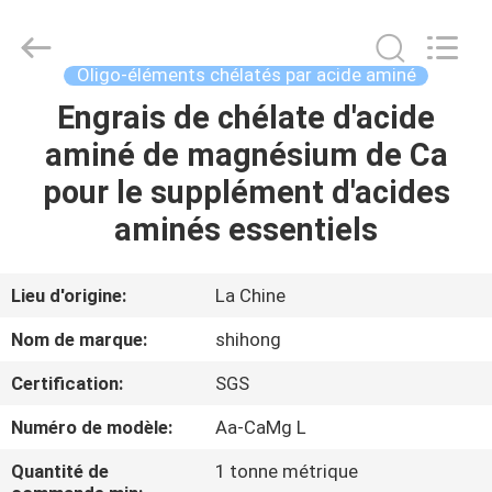
2026
Sichuan
Shihong
Technology
Co.,Ltd.
Oligo-éléments chélatés par acide aminé
All
Rights
Engrais de chélate d'acide
MAISON
Reserved.
aminé de magnésium de Ca
PRODUITS
pour le supplément d'acides
aminés essentiels
VIDÉOS
Lieu d'origine:
La Chine
AU
Nom de marque:
shihong
SUJET
Certification:
SGS
DE
Numéro de modèle:
Aa-CaMg L
NOUS
Quantité de
1 tonne métrique