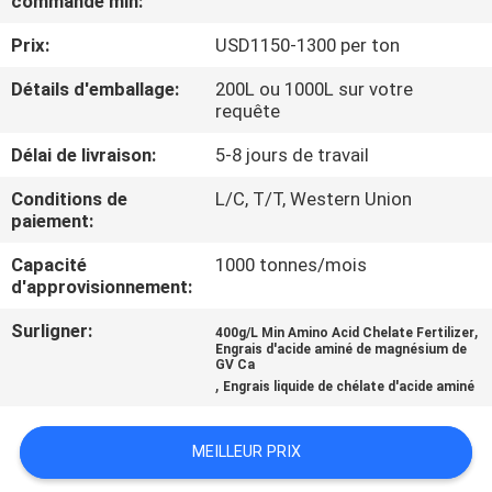
commande min:
VISITE
Prix:
USD1150-1300 per ton
D'USINE
Détails d'emballage:
200L ou 1000L sur votre
requête
CONTRÔLE
DE
Délai de livraison:
5-8 jours de travail
QUALITÉ
Conditions de
L/C, T/T, Western Union
paiement:
CONTACTEZ-
Capacité
1000 tonnes/mois
d'approvisionnement:
NOUS
Surligner:
,
400g/L Min Amino Acid Chelate Fertilizer
Engrais d'acide aminé de magnésium de
GV Ca
DEMANDEZ
,
Engrais liquide de chélate d'acide aminé
UNE
CITATION
MEILLEUR PRIX