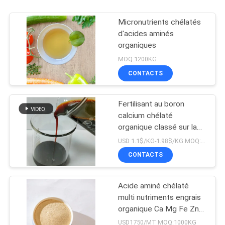
Micronutrients chélatés
d'acides aminés
organiques
MOQ:1200KG
CONTACTS
Fertilisant au boron
calcium chélaté
organique classé sur la
liste OMRI
USD 1.1$/KG-1.98$/KG MOQ:1 MT
CONTACTS
Acide aminé chélaté
multi nutriments engrais
organique Ca Mg Fe Zn
Mn Cu B Mo
USD1750/MT MOQ:1000KG