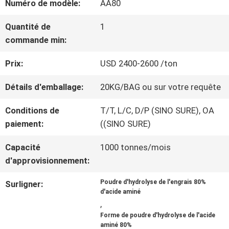
Numéro de modèle:
AA80
NOUS
Quantité de
1
commande min:
VISITE
Prix:
USD 2400-2600 /ton
D'USINE
Détails d'emballage:
20KG/BAG ou sur votre requête
CONTRÔLE
Conditions de
T/T, L/C, D/P (SINO SURE), OA
paiement:
((SINO SURE)
DE
Capacité
1000 tonnes/mois
QUALITÉ
d'approvisionnement:
Poudre d'hydrolyse de l'engrais 80%
Surligner:
CONTACTEZ-
d'acide aminé
,
NOUS
Forme de poudre d'hydrolyse de l'acide
aminé 80%