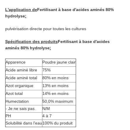
L'application de
Fertilisant à base d'acides aminés 80%
hydrolyse
:
pulvérisation directe pour toutes les cultures
Spécification des produits
Fertilisant à base d'acides
aminés 80% hydrolyse
:
Apparence
Poudre jaune clair
Acide aminé libre
75%
Acide aminé total
80% en moins
Azot organique
13% en moins
Azot total
14% en moins
Humectation
50,0% maximum
- Je ne sais pas.
N/M
PH
4 à 7
Solubilité dans l'eau
100% du produit