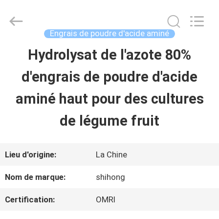
-
2026
Sichuan
Shihong
Engrais de poudre d'acide aminé
Technology
Co.,Ltd.
Hydrolysat de l'azote 80%
MAISON
All
Rights
d'engrais de poudre d'acide
Reserved.
PRODUITS
aminé haut pour des cultures
de légume fruit
VIDÉOS
Lieu d'origine:
La Chine
AU
Nom de marque:
shihong
SUJET
Certification:
OMRI
DE