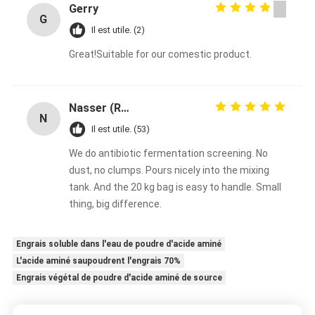
or supplement brand.
Gerry
G
Il est utile. (2)
Great!Suitable for our comestic product.
Nasser (R&D Manager)
N
Il est utile. (53)
We do antibiotic fermentation screening. No
dust, no clumps. Pours nicely into the mixing
tank. And the 20 kg bag is easy to handle. Small
thing, big difference.
Engrais soluble dans l'eau de poudre d'acide aminé
L'acide aminé saupoudrent l'engrais 70%
Engrais végétal de poudre d'acide aminé de source