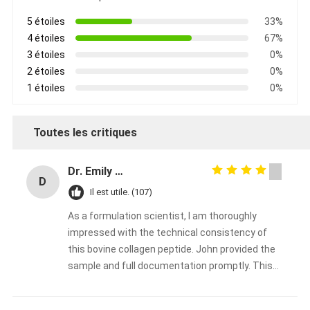
5 étoiles
33%
4 étoiles
67%
3 étoiles
0%
2 étoiles
0%
1 étoiles
0%
Toutes les critiques
Dr. Emily Carter
D
Il est utile. (107)
As a formulation scientist, I am thoroughly
impressed with the technical consistency of
this bovine collagen peptide. John provided the
sample and full documentation promptly. This
will be our go‑to collagen supplier for the coming
year. Highly recommended for any serious food