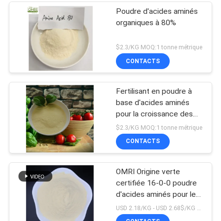
Poudre d'acides aminés
organiques à 80%
$2.3/KG MOQ:1 tonne métrique
CONTACTS
Fertilisant en poudre à
base d'acides aminés
pour la croissance des
plantes
$2.3/KG MOQ:1 tonne métrique
CONTACTS
OMRI Origine verte
certifiée 16-0-0 poudre
d'acides aminés pour les
fermes mondiales
USD 2.18/KG - USD 2.68$/KG MOQ:1m
Méthode d'application