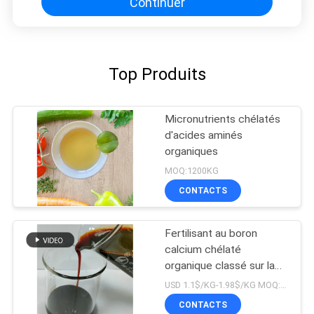
Continuer
Top Produits
Micronutrients chélatés
d'acides aminés
organiques
MOQ:1200KG
CONTACTS
Fertilisant au boron
calcium chélaté
organique classé sur la
liste OMRI
USD 1.1$/KG-1.98$/KG MOQ:1 MT
CONTACTS