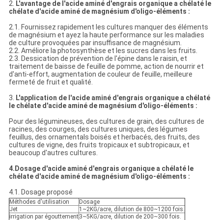
2.
L'avantage de l'acide aminé d'engrais organique a chélaté le
chélate d'acide aminé de magnésium d'oligo-éléments :
2.1. Fournissez rapidement les cultures manquer des éléments
de magnésium et ayez la haute performance sur les maladies
de culture provoquées par insuffisance de magnésium.
2.2. Améliore la photosynthèse et les sucres dans les fruits.
2.3. Dessication de prévention de l'épine dans le raisin, et
traitement de baisse de feuille de pomme, action de nourrir et
d'anti-effort, augmentation de couleur de feuille, meilleure
fermeté de fruit et qualité.
3.
L'application de l'acide aminé d'engrais organique a chélaté
le chélate d'acide aminé de magnésium d'oligo-éléments :
Pour des légumineuses, des cultures de grain, des cultures de
racines, des courges, des cultures uniques, des légumes
feuillus, des ornamentals boisés et herbacés, des fruits, des
cultures de vigne, des fruits tropicaux et subtropicaux, et
beaucoup d'autres cultures.
4.Dosage d'acide aminé d'engrais organique a chélaté le
chélate d'acide aminé de magnésium d'oligo-éléments :
4.1. Dosage proposé
Méthodes d'utilisation
Dosage
Jet
1~2KG/acre, dilution de 800~1200 fois.
irrigation par égouttement
3~5KG/acre, dilution de 200~300 fois.