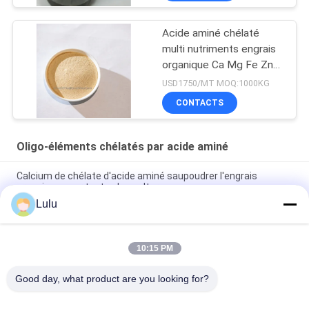
Acide aminé chélaté
multi nutriments engrais
organique Ca Mg Fe Zn
Mn Cu B Mo
USD1750/MT MOQ:1000KG
CONTACTS
Oligo-éléments chélatés par acide aminé
Calcium de chélate d'acide aminé saupoudrer l'engrais
organique pour toutes les cultures
Lulu
L'engrais agricole de manganèse de chélate d'acide aminé
favorisent la germination de graine
10:15 PM
L'acide aminé chélatent les éléments micro 15% pour le
supplément grave d'insuffisance d'éléments
Good day, what product are you looking for?
Catégories populaires
Tous