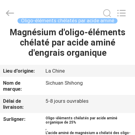
2026
Sichuan
Shihong
Technology
Co.,Ltd.
Oligo-éléments chélatés par acide aminé
All
Rights
Magnésium d'oligo-éléments
MAISON
Reserved.
chélaté par acide aminé
PRODUITS
d'engrais organique
VIDÉOS
Lieu d'origine:
La Chine
Nom de
Sichuan Shihong
AU
marque:
SUJET
Délai de
5-8 jours ouvrables
livraison:
DE
NOUS
Surligner:
Oligo-éléments chélatés par acide aminé
organique de 25%
,
L'acide aminé de magnésium a chélaté des oligo-