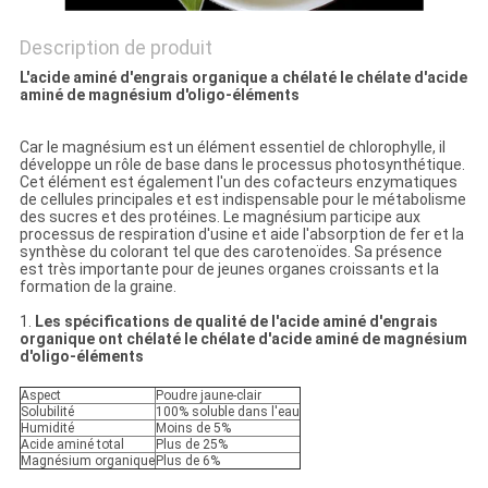
PLAN
Description de produit
DU
L'acide aminé d'engrais organique a chélaté le chélate d'acide
SITE
aminé de magnésium d'oligo-éléments
Car le magnésium est un élément essentiel de chlorophylle, il
POLITIQUE
développe un rôle de base dans le processus photosynthétique.
Cet élément est également l'un des cofacteurs enzymatiques
de cellules principales et est indispensable pour le métabolisme
DE
des sucres et des protéines. Le magnésium participe aux
processus de respiration d'usine et aide l'absorption de fer et la
CONFIDENTIALITÉ
synthèse du colorant tel que des carotenoïdes. Sa présence
est très importante pour de jeunes organes croissants et la
formation de la graine.
1.
Les spécifications de qualité de l'acide aminé d'engrais
organique ont chélaté le chélate d'acide aminé de magnésium
d'oligo-éléments
Aspect
Poudre jaune-clair
Solubilité
100% soluble dans l'eau
Humidité
Moins de 5%
Acide aminé total
Plus de 25%
Magnésium organique
Plus de 6%