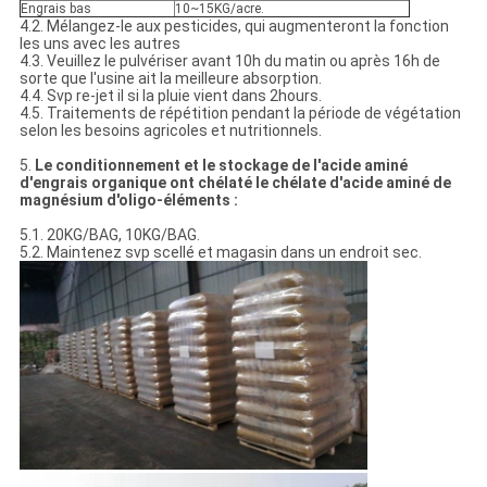
Engrais bas
10~15KG/acre.
4.2. Mélangez-le aux pesticides, qui augmenteront la fonction
les uns avec les autres
4.3. Veuillez le pulvériser avant 10h du matin ou après 16h de
sorte que l'usine ait la meilleure absorption.
4.4. Svp re-jet il si la pluie vient dans 2hours.
4.5. Traitements de répétition pendant la période de végétation
selon les besoins agricoles et nutritionnels.
5.
Le conditionnement et le stockage de l'acide aminé
d'engrais organique ont chélaté le chélate d'acide aminé de
magnésium d'oligo-éléments :
5.1. 20KG/BAG, 10KG/BAG.
5.2. Maintenez svp scellé et magasin dans un endroit sec.