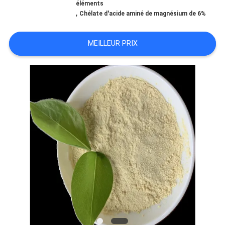
VISITE
éléments
,
Chélate d'acide aminé de magnésium de 6%
D'USINE
MEILLEUR PRIX
CONTRÔLE
DE
QUALITÉ
CONTACTEZ-
NOUS
DEMANDEZ
UNE
CITATION