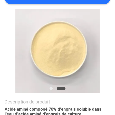
VISITE
D'USINE
CONTRÔLE
DE
QUALITÉ
CONTACTEZ-
NOUS
DEMANDEZ
UNE
Description de produit
CITATION
Acide aminé composé 70% d'engrais soluble dans
l'eau d'acide aminé d'engrais de culture