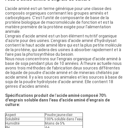
PLAN
L'acide aminé est un terme générique pour une classe des
composés organiques contenant les groupes aminés et
DU
carboxyliques. C'est l'unité de composante de base de la
protéine biologique de macromolécule de fonction et est la
SITE
matière première de la protéine exigée pour l'alimentation
animale.
L'engrais d'acide aminé est un bon élément nutritif organique
d'azote pour des usines. L'engrais d'acide aminé d'hydrolysat
POLITIQUE
contient le haut acide aminé libre qui est la plus petite molécule
de la protéine, qui aidera des usines à absorber rapidement et à
DE
faire pas la photosynthèse du besoin.
Nous nous concentrons sur l'engrais organique d'acide aminé à
CONFIDENTIALITÉ
base de soja pendant plus de 10 années. À l'heure actuelle nous
avons trois méthodes de fabrication deux sources différentes
de liquide de poudre d'acide aminé et de minerais chélatés par
acide aminé. Il y a les sources animales et les sources à base de
soja de la poudre hydrolysée d'acide aminé. Elle contient 18
genres d'acides aminés.
Spécifications produit de
l'
acide aminé composé 70%
d'engrais soluble dans l'eau d'acide aminé d'engrais de
culture:
Aspect
Poudre jaune-clair
Solubilité
100% soluble dans l'eau
Humidité
Moins de 5%
PH
4-6