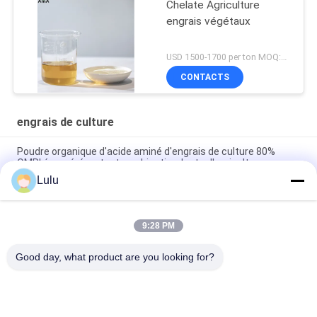
Chelate Agriculture
engrais végétaux
USD 1500-1700 per ton MOQ:1 tonne métrique
CONTACTS
engrais de culture
Poudre organique d'acide aminé d'engrais de culture 80%
OMRI énuméré en tant que biostimulants d'agriculture
Lulu
L'acide aminé foliaire organique d'engrais d'azote a chélaté le
bore de Ca saupoudrent 100% hydrosoluble
9:28 PM
L'acide aminé foliaire organique d'engrais a chélaté les engrais
liquides de culture de magnésium de Ca
Good day, what product are you looking for?
Catégories populaires
Tous