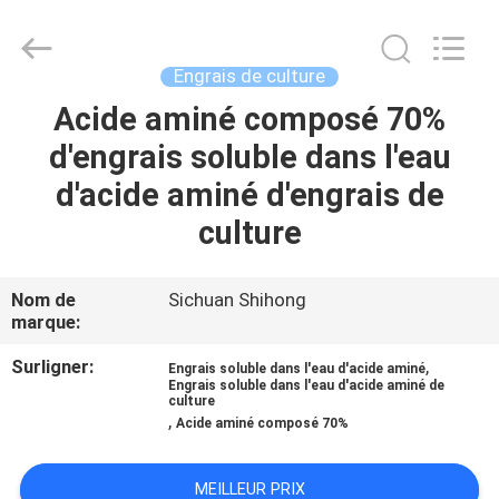
2026
Sichuan
Shihong
Technology
Co.,Ltd.
Engrais de culture
All
Rights
Acide aminé composé 70%
MAISON
Reserved.
d'engrais soluble dans l'eau
PRODUITS
d'acide aminé d'engrais de
culture
VIDÉOS
Nom de
Sichuan Shihong
marque:
AU
SUJET
Surligner:
,
Engrais soluble dans l'eau d'acide aminé
Engrais soluble dans l'eau d'acide aminé de
DE
culture
,
Acide aminé composé 70%
NOUS
MEILLEUR PRIX