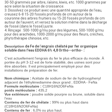
30-50 grammes par arbre, raisins, kiwis, etc. 1000 grammes par
acre selon la situation de croissance.
3. Dissolvez ce produit avec une quantité appropriée de l'eau,
creusez 6-8 15-20 fossés profonds de cm autour de la
couronne des arbres fruitiers ou 15-20 fossés profonds de cm
autour de l'auvent, et versez la solution même dans la décharge
de fossé (dans le fossé) juste.
4. Rinçage : 500-1000 g/mu pour des légumes, 500-1000 g/mu
pour des arachides, 1000-2000 g/mu pour des fleurs, crèches,
phytothérapie chinoise, etc.
Description
de Fe de
l'
engrais chélaté par fer organique
soluble dans l'eau EDDHA 6% 4,8 Ortho--ortho-
:
C'est actuellement l'engrais du fer le plus efficace du monde. À
portée du pH 3-12 est de forte stabilité, des usines sont pour
être absorbés. Il est principalement employé pour des
installations de préparation de fer.
Nom chimique :
Acétate de sodium de fer de hydroxyphenyl
adjacent de l'éthylènediamine deux grand ; EDDHA - FeNa
Formule moléculaire :
C18H16N2O6FeNa
poids moléculaire :
435,2
Vue extérieure :
poudre solide pourpre ou brune, soluble dans
l'eau
Contenu de fer de chélate :
99% ou plus haut dans
(C18H16N2O6FeNa)
Contenu de fer
: 6,0% ou plus haut.