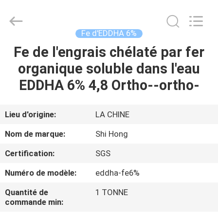
2026
Sichuan
Shihong
Technology
Co.,Ltd.
Fe d'EDDHA 6%
All
Rights
Fe de l'engrais chélaté par fer
MAISON
Reserved.
organique soluble dans l'eau
PRODUITS
EDDHA 6% 4,8 Ortho--ortho-
VIDÉOS
Lieu d'origine:
LA CHINE
Nom de marque:
Shi Hong
AU
Certification:
SGS
SUJET
Numéro de modèle:
eddha-fe6%
DE
NOUS
Quantité de
1 TONNE
commande min: