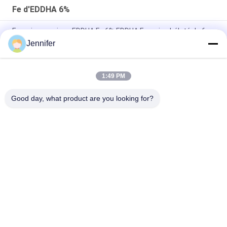
Fe d'EDDHA 6%
Engrais organique EDDHA Fe 6% EDDHA Engrais chélaté de fer
Jennifer
O-O 4,8 Absorption EDDHA FE 6% Engrais chélaté de fer pour
l'état du sol PH3-12
1:49 PM
EDDHA-Fe PH7-9 6% a chélaté des symptômes de poudre de
fer de carence en fer aux usines
Good day, what product are you looking for?
Catégories populaires
Tous
Engrais De Poudre 
Engrais De Liquide 
D'acide Aminé
D'acide Aminé
Peptide De 
Peptone
Collagène
Oligo-Éléments 
Acide Aminé 
Chélatés Par Acide 
D'enzymes