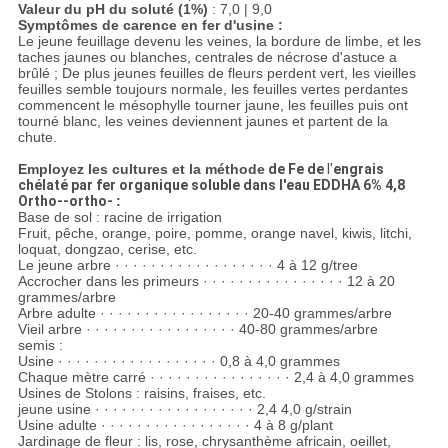
Valeur du pH du soluté (1%)
: 7,0 | 9,0
Symptômes de carence en fer d'usine :
Le jeune feuillage devenu les veines, la bordure de limbe, et les
taches jaunes ou blanches, centrales de nécrose d'astuce a
brûlé ; De plus jeunes feuilles de fleurs perdent vert, les vieilles
feuilles semble toujours normale, les feuilles vertes perdantes
commencent le mésophylle tourner jaune, les feuilles puis ont
tourné blanc, les veines deviennent jaunes et partent de la
chute.
Employez les cultures et la méthode
de Fe de
l'
engrais
chélaté par fer organique soluble dans l'eau EDDHA 6% 4,8
Ortho--ortho-
:
Base de sol : racine de irrigation
Fruit, pêche, orange, poire, pomme, orange navel, kiwis, litchi,
loquat, dongzao, cerise, etc.
Le jeune arbre · · · · · · · · · · · · · · · · · · 4 à 12 g/tree
Accrocher dans les primeurs · · · · · · · · · · · · · · · · 12 à 20
grammes/arbre
Arbre adulte · · · · · · · · · · · · · · · · · 20-40 grammes/arbre
Vieil arbre · · · · · · · · · · · · · · · · · 40-80 grammes/arbre
semis :
Usine · · · · · · · · · · · · · · · · · · 0,8 à 4,0 grammes
Chaque mètre carré · · · · · · · · · · · · · · · · 2,4 à 4,0 grammes
Usines de Stolons : raisins, fraises, etc.
jeune usine · · · · · · · · · · · · · · · · · · 2,4 4,0 g/strain
Usine adulte · · · · · · · · · · · · · · · · · 4 à 8 g/plant
Jardinage de fleur : lis, rose, chrysanthème africain, oeillet,