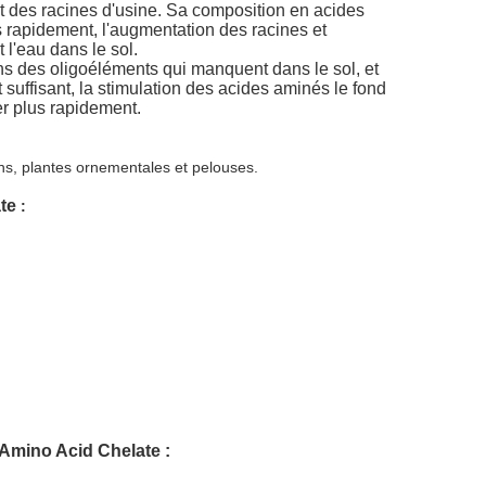
nt des racines d'usine. Sa composition en acides
 rapidement, l'augmentation des racines et
 l'eau dans le sol.
ins des oligoéléments qui manquent dans le sol, et
t suffisant, la stimulation des acides aminés le fond
er plus rapidement.
dins, plantes ornementales et pelouses.
te
:
 Amino Acid Chelate :