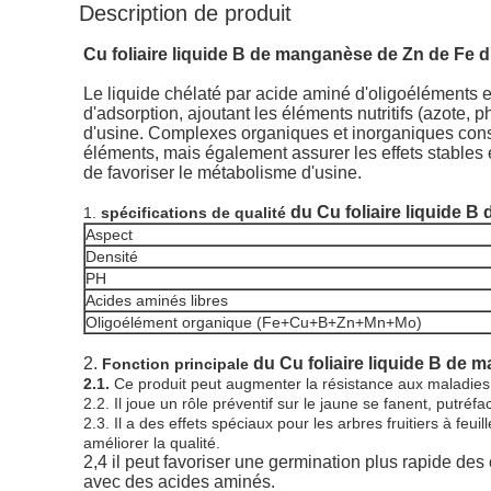
Description de produit
Cu foliaire liquide B de manganèse de Zn de Fe 
Le liquide chélaté par acide aminé d'oligoéléments es
d'adsorption, ajoutant les éléments nutritifs (azote,
d'usine. Complexes organiques et inorganiques consti
éléments, mais également assurer les effets stables et
de favoriser le métabolisme d'usine.
du Cu foliaire liquide 
1.
spécifications de qualité
Aspect
Densité
PH
Acides aminés libres
Oligoélément organique (Fe+Cu+B+Zn+Mn+Mo)
2.
du Cu foliaire liquide B de 
Fonction principale
2.1.
Ce produit peut augmenter la résistance aux maladies d
2.2. Il joue un rôle préventif sur le jaune se fanent, putréf
2.3. Il a des effets spéciaux pour les arbres fruitiers à fe
améliorer la qualité.
2,4 il peut favoriser une germination plus rapide de
avec des acides aminés.