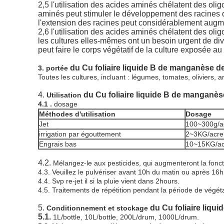
2,5 l'utilisation des acides aminés chélatent des ol
aminés peut stimuler le développement des racines d
l'extension des racines peut considérablement augment
2,6 l'utilisation des acides aminés chélatent des ol
les cultures elles-mêmes ont un besoin urgent de diver
peut faire le corps végétatif de la culture exposée 
du Cu foliaire liquide B de manganèse d
3. portée
Toutes les cultures, incluant : légumes, tomates, oliviers, 
4.
du Cu foliaire liquide B de manganès
Utilisation
4.1 .
dosage
Méthodes d'utilisation
Dosage
Jet
100~300g/ac
irrigation par égouttement
2~3KG/acre,
Engrais bas
10~15KG/ac
4.2.
Mélangez-le aux pesticides, qui augmenteront la fonct
4.3. Veuillez le pulvériser avant 10h du matin ou après 16h 
4.4. Svp re-jet il si la pluie vient dans 2hours.
4.5. Traitements de répétition pendant la période de végétat
5.
du Cu foliaire liqu
Conditionnement et stockage
5.1.
1L/bottle, 10L/bottle, 200L/drum, 1000L/drum.