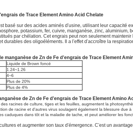
d'engrais de Trace Element Amino Acid Chelate
t basé sur des acides aminés d'usine, utilisant leur capacité ex
 phosphore, potassium, fer, cuivre, manganèse, zinc, aluminium, 
tués par chélation. Cet engrais peut non seulement maintenir l'
 durables des oligoéléments. Il a l'effet d'accroître la respirati
B de manganèse de Zn de Fe d'engrais de Trace Element Ami
Liquide de Brown foncé
1.24~1.26
4~6
Plus de 20%
Plus de 4%
manganèse de Zn de Fe d'engrais de Trace Element Amino A
es racines de culture, tiges et les feuilles, augmentent la photosynth
action de racine et d'autres virus soulagent également la blessure due à 
uilles caduques dans tôt et la maladie de tache, et peut améliorer les f
s cultures et augmenter son taux d'émergence. C'est un avantage 