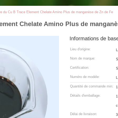
aire du Cu B Trace Element Chelate Amino Plus de manganèse de Zn de Fe
Element Chelate Amino Plus de manganè
Informations de bas
Lieu d'origine:
L
Nom de marque:
S
Certification:
Numéro de modèle:
L
Quantité de commande min:
1
Détails d'emballage:
1
c
Délai de livraison:
3