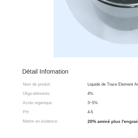
Détail Infomation
Nom de produit:
Liquide de Trace Element A
Oligo-éléments:
4%
Azote organique:
3~5%
PH:
4-5
Mettre en évidence:
20% aminé plus l'engrais