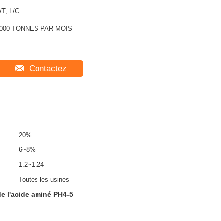
/T, L/C
000 TONNES PAR MOIS
Contactez
20%
6~8%
1.2~1.24
Toutes les usines
e l'acide aminé PH4-5