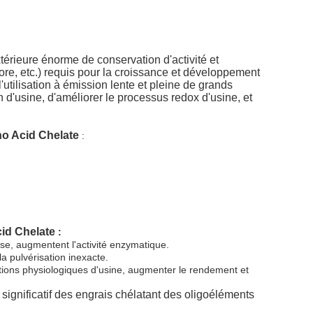
térieure énorme de conservation d'activité et
bore, etc.) requis pour la croissance et développement
utilisation à émission lente et pleine de grands
on d'usine, d'améliorer le processus redox d'usine, et
no Acid Chelate
:
cid Chelate
:
èse, augmentent l'activité enzymatique.
la pulvérisation inexacte.
onctions physiologiques d'usine, augmenter le rendement et
significatif des engrais chélatant des oligoéléments