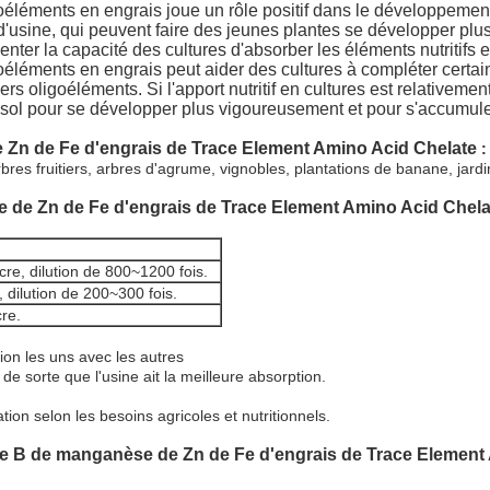
igoéléments en engrais joue un rôle positif dans le développeme
'usine, qui peuvent faire des jeunes plantes se développer plus
er la capacité des cultures d'absorber les éléments nutritifs et
igoéléments en engrais peut aider des cultures à compléter certa
s oligoéléments. Si l'apport nutritif en cultures est relativemen
au sol pour se développer plus vigoureusement et pour s'accumul
e Zn de Fe d'engrais de Trace Element Amino Acid Chelate
:
arbres fruitiers, arbres d'agrume, vignobles, plantations de banane, jar
e de Zn de Fe d'engrais de Trace Element Amino Acid Chela
re, dilution de 800~1200 fois.
 dilution de 200~300 fois.
re.
ion les uns avec les autres
de sorte que l'usine ait la meilleure absorption.
ion selon les besoins agricoles et nutritionnels.
ide B de manganèse de Zn de Fe d'engrais de Trace Element