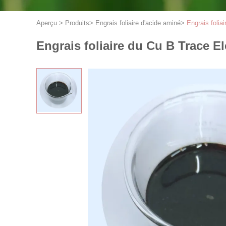
Aperçu
>
Produits
>
Engrais foliaire d'acide aminé
>
Engrais foli
Engrais foliaire du Cu B Trace 