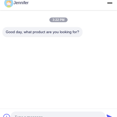
Jennifer
Chélate d'acide aminé enzymatique transparent brun ZnMnB
engrais liquide sans chlore
3:22 PM
REACH Protéine de soja hydrolysé Acide aminé enzymatique
Good day, what product are you looking for?
engrais organique 85% Liste OMRI
Catégories populaires
Tous
Engrais De Poudre 
Engrais De Liquide 
D'acide Aminé
D'acide Aminé
Peptide De 
Peptone
Collagène
Oligo-Éléments 
Acide Aminé 
Chélatés Par Acide 
D'enzymes
Aminé
Engrais Organique 