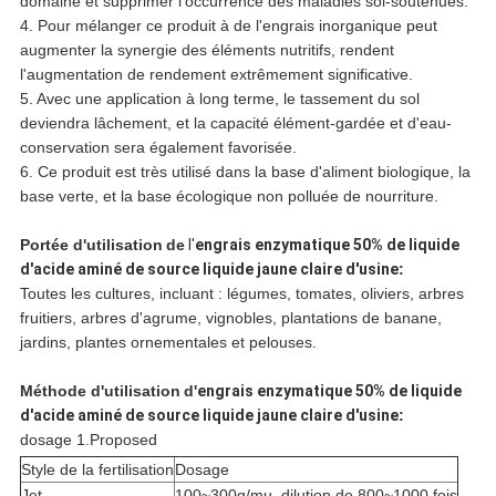
domaine et supprimer l'occurrence des maladies sol-soutenues.
4. Pour mélanger ce produit à de l'engrais inorganique peut
augmenter la synergie des éléments nutritifs, rendent
l'augmentation de rendement extrêmement significative.
5. Avec une application à long terme, le tassement du sol
deviendra lâchement, et la capacité élément-gardée et d'eau-
conservation sera également favorisée.
6. Ce produit est très utilisé dans la base d'aliment biologique, la
base verte, et la base écologique non polluée de nourriture.
Portée d'utilisation
de
l'
engrais enzymatique 50% de liquide
d'acide aminé de source liquide jaune claire d'usine
:
Toutes les cultures, incluant : légumes, tomates, oliviers, arbres
fruitiers, arbres d'agrume, vignobles, plantations de banane,
jardins, plantes ornementales et pelouses.
Méthode d'utilisation
d'
engrais enzymatique 50% de liquide
d'acide aminé de source liquide jaune claire d'usine
:
dosage 1.Proposed
Style de la fertilisation
Dosage
Jet
100~300g/mu, dilution de 800~1000 fois