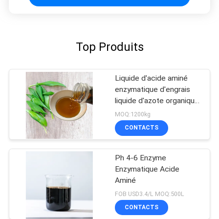
Top Produits
Liquide d'acide aminé
enzymatique d'engrais
liquide d'azote organique
élevé 50% 8-0-0
MOQ:1200kg
CONTACTS
Ph 4-6 Enzyme
Enzymatique Acide
Aminé
FOB USD3.4/L MOQ:500L
CONTACTS