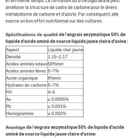
et en même temps. La formation du α-cétoglutarate peut
améliorer la structure de cadre de carbone pour le divers
métabolisme de carbone et d'azote. Par conséquent, elle
exerce un bon effet nutritionnel sur des cultures.
Spécifications de qualité
de
l'
engrais enzymatique 50% de
liquide d'acide aminé de source liquide jaune claire d'usine :
Aspect
Liquide clair jaune
Densité
1.15~1.17
Acides aminés totaux
50%min
Acides aminés libres
5~7%
Azote organique
8%min
Hydrates de carbone
5~7%
PH
4~6
As
≤ 0,0005%
Pb
≤ 0,001%
Hectogramme
≤ 0,002%
Avantage
de
l'
engrais enzymatique 50% de liquide d'acide
aminé de source liquide jaune claire d'usine
: