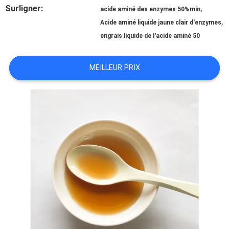
Surligner:
,
acide aminé des enzymes 50%min
,
Acide aminé liquide jaune clair d'enzymes
DEMANDEZ
engrais liquide de l'acide aminé 50
UNE
MEILLEUR PRIX
CITATION
PLAN
DU
SITE
POLITIQUE
DE