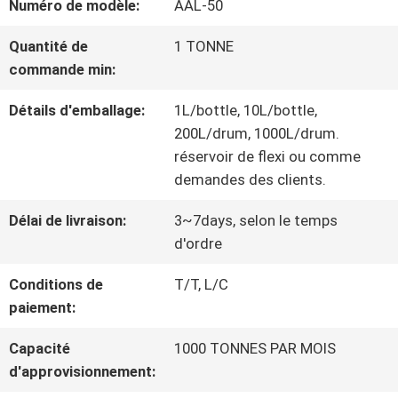
Numéro de modèle:
AAL-50
NOUS
Quantité de
1 TONNE
commande min:
VISITE
Détails d'emballage:
1L/bottle, 10L/bottle,
D'USINE
200L/drum, 1000L/drum.
réservoir de flexi ou comme
demandes des clients.
CONTRÔLE
Délai de livraison:
3~7days, selon le temps
DE
d'ordre
QUALITÉ
Conditions de
T/T, L/C
paiement:
CONTACTEZ-
Capacité
1000 TONNES PAR MOIS
d'approvisionnement:
NOUS