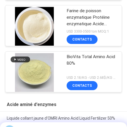
Farine de poisson
enzymatique Protéine
enzymatique Acide
aminé
USD 3300-3500 ton MOQ:1
CONTACTS
BioVita Total Amino Acid
80%
USD 2.18/KG - USD 2.68$/KG MOQ:1MT
CONTACTS
Acide aminé d'enzymes
Liquide collant jaune d'OMRI Amino Acid Liquid Fertilizer 50%
Enzymolysis pour la ferme organique