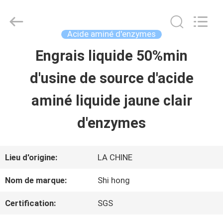
-
2026
Sichuan
Shihong
Acide aminé d'enzymes
Technology
Co.,Ltd.
Engrais liquide 50%min
MAISON
All
Rights
d'usine de source d'acide
Reserved.
PRODUITS
aminé liquide jaune clair
d'enzymes
VIDÉOS
Lieu d'origine:
LA CHINE
AU
Nom de marque:
Shi hong
SUJET
Certification:
SGS
DE