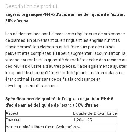
CONFIDENTIALITÉ
Description de produit
Engrais organique PH4-6 d'acide aminé de liquide de l'extrait
30% d'usine
Les acides aminés sont d'excellents régulateurs de croissance
de plantes. En pulvérisant ou en irriguant les engrais nutritifs
d'acide aminé, les éléments nutritifs requis par des usines
peuvent être complétés. Et il peut augmenter l'accumulation, la
vitesse courante et la quantité de matière sèche des racines ou
des feuilles d'usine à d'autres pièces. Il aide également à ajuster
le rapport de chaque élément nutritif pour le maintenir dans un
état optimal, favorisant de ce fait la croissance et
développement des usines.
Spécifications de qualité
de
l'
engrais organique PH4-6
d'acide aminé de liquide de
l'
extrait 30% d'usine
:
Aspect
Liquide de Brown foncé
Densité
1.20~1.25
Acides aminés libres (poids/volume)
30%