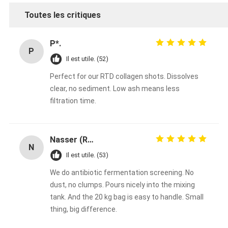
Toutes les critiques
P*.
P
Il est utile. (52)
Perfect for our RTD collagen shots. Dissolves
clear, no sediment. Low ash means less
filtration time.
Nasser (R&D Manager)
N
Il est utile. (53)
We do antibiotic fermentation screening. No
dust, no clumps. Pours nicely into the mixing
tank. And the 20 kg bag is easy to handle. Small
thing, big difference.