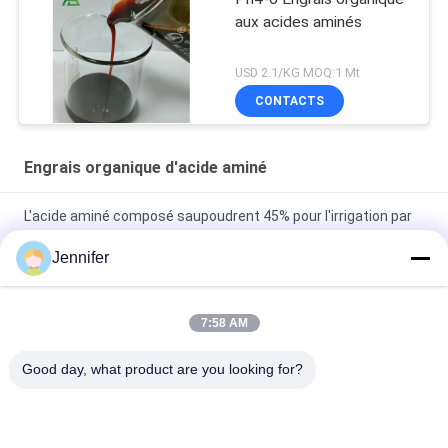
aux acides aminés
USD 2.1/KG MOQ:1 Mt
CONTACTS
Engrais organique d'acide aminé
L'acide aminé composé saupoudrent 45% pour l'irrigation par
égouttement de rinçage de vapeur foliaire d'usines
Jennifer
Multipliez la chaîne d'engrais organique d'acide aminé
d'application du contenu 30-80%
7:58 AM
Poudre de l'engrais 40% Brown de Bean Source Amino Acid
Good day, what product are you looking for?
Organic de soja pour l'agriculture biologique
Catégories populaires
Tous