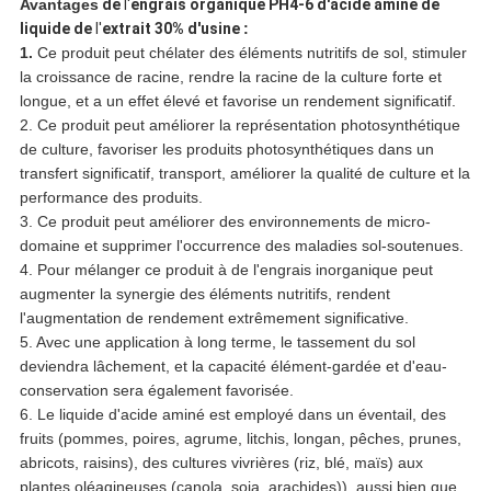
Avantages
de
l'
engrais organique PH4-6 d'acide aminé de
liquide de
l'
extrait 30% d'usine
:
1.
Ce produit peut chélater des éléments nutritifs de sol, stimuler
la croissance de racine, rendre la racine de la culture forte et
longue, et a un effet élevé et favorise un rendement significatif.
2. Ce produit peut améliorer la représentation photosynthétique
de culture, favoriser les produits photosynthétiques dans un
transfert significatif, transport, améliorer la qualité de culture et la
performance des produits.
3. Ce produit peut améliorer des environnements de micro-
domaine et supprimer l'occurrence des maladies sol-soutenues.
4. Pour mélanger ce produit à de l'engrais inorganique peut
augmenter la synergie des éléments nutritifs, rendent
l'augmentation de rendement extrêmement significative.
5. Avec une application à long terme, le tassement du sol
deviendra lâchement, et la capacité élément-gardée et d'eau-
conservation sera également favorisée.
6. Le liquide d'acide aminé est employé dans un éventail, des
fruits (pommes, poires, agrume, litchis, longan, pêches, prunes,
abricots, raisins), des cultures vivrières (riz, blé, maïs) aux
plantes oléagineuses (canola, soja, arachides)), aussi bien que