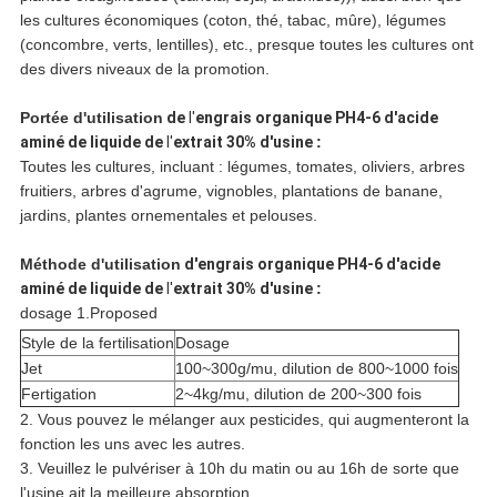
les cultures économiques (coton, thé, tabac, mûre), légumes
(concombre, verts, lentilles), etc., presque toutes les cultures ont
des divers niveaux de la promotion.
Portée d'utilisation
de
l'
engrais organique PH4-6 d'acide
aminé de liquide de
l'
extrait 30% d'usine
:
Toutes les cultures, incluant : légumes, tomates, oliviers, arbres
fruitiers, arbres d'agrume, vignobles, plantations de banane,
jardins, plantes ornementales et pelouses.
Méthode d'utilisation
d'engrais organique PH4-6 d'acide
aminé de liquide de
l'
extrait 30% d'usine
:
dosage 1.Proposed
Style de la fertilisation
Dosage
Jet
100~300g/mu, dilution de 800~1000 fois
Fertigation
2~4kg/mu, dilution de 200~300 fois
2. Vous pouvez le mélanger aux pesticides, qui augmenteront la
fonction les uns avec les autres.
3. Veuillez le pulvériser à 10h du matin ou au 16h de sorte que
l'usine ait la meilleure absorption.