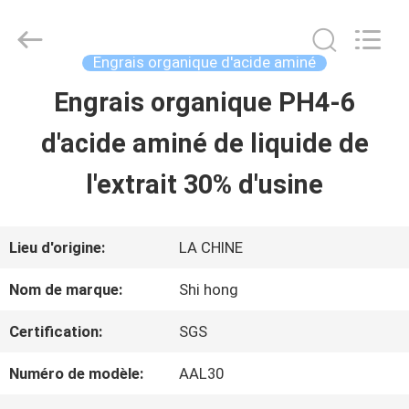
-
2026
Sichuan
Shihong
Engrais organique d'acide aminé
Technology
Co.,Ltd.
Engrais organique PH4-6
MAISON
All
Rights
d'acide aminé de liquide de
Reserved.
PRODUITS
l'extrait 30% d'usine
VIDÉOS
Lieu d'origine:
LA CHINE
Nom de marque:
Shi hong
AU
Certification:
SGS
SUJET
Numéro de modèle:
AAL30
DE