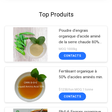
Top Produits
Poudre d'engrais
organique d'acide aminé
de la serre chaude 80%
soluble dans l'eau
MOQ:1000kg
CONTACTS
Fertilisant organique à
50% d'acides aminés min.
$1250/ton MOQ:1 tonne
CONTACTS
Ph4-6 Engrais organique