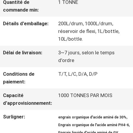
Quantité de
1 TONNE
NOUS
commande min:
Détails d'emballage:
200L/drum, 1000L/drum,
VISITE
réservoir de flexi, 1L/bottle,
10L/bottle.
D'USINE
Délai de livraison:
3~7 jours, selon le temps
d'ordre
CONTRÔLE
Conditions de
T/T, L/C, D/A, D/P
DE
paiement:
QUALITÉ
Capacité
1000 TONNES PAR MOIS
d'approvisionnement:
CONTACTEZ-
Surligner:
,
engrais organique d'acide aminé de 30%
,
NOUS
Engrais organique de l'acide aminé PH4-6
Engrais liquide d'acide aminé de GV