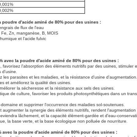
0,001%
0,002%
la poudre d'acide aminé de 80% pour des usines :
 engrais de flux de l'eau
u, Fe, Zn, manganèse, B, MOIS
humique et l'acide fulvic
2% avec la poudre d'acide aminé de 80% pour des usines :
avorisez l'absorption des éléments nutritifs par des usines, stimuler et
 d'usine.
les parasites et les maladies, et la résistance d'usine d'augmentation
es et améliorez la qualité des usines.
améliorer la sécheresse et la résistance aux sels des usines.
que de culture, favoriser les produits photosynthétiques dans un transfert
-domaine et supprimer l'occurrence des maladies sol-soutenues.
ut augmenter la synergie des éléments nutritifs, rendent l'augmentatio
 deviendra lâchement, et la capacité élément-gardée et d'eau-conservat
ique, la base verte, et la base écologique non polluée de nourriture.
2% avec la poudre d'acide aminé de 80% pour des usines :