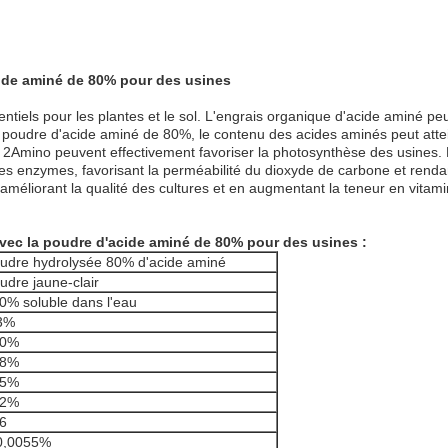
cide aminé de 80% pour des usines
sentiels pour les plantes et le sol. L'engrais organique d'acide aminé p
 poudre d'acide aminé de 80%, le contenu des acides aminés peut atte
 2Amino peuvent effectivement favoriser la photosynthèse des usines. P
 des enzymes, favorisant la perméabilité du dioxyde de carbone et renda
éliorant la qualité des cultures et en augmentant la teneur en vitamin
avec la poudre d'acide aminé de 80% pour des usines :
udre hydrolysée 80% d'acide aminé
udre jaune-clair
0% soluble dans l'eau
3%
80%
78%
~5%
12%
6
0,0055%