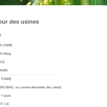
our des usines
e
A CHINE
hi Hong
SGS
AA80
 TONNE
0KG/BAG, ou comme demandes des clients.
~7 jours
/T, L/C