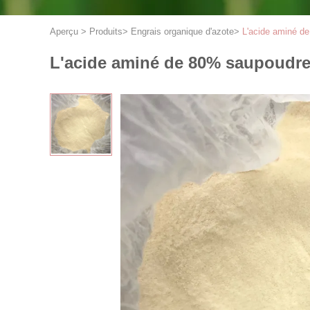
Aperçu
>
Produits
>
Engrais organique d'azote
>
L'acide aminé de
L'acide aminé de 80% saupoudren