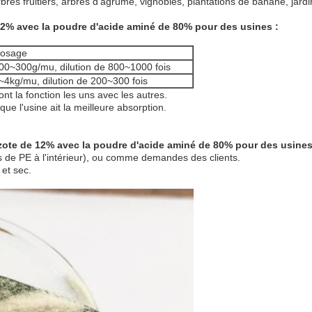
arbres fruitiers, arbres d'agrume, vignobles, plantations de banane, jar
12% avec la poudre d'acide aminé de 80% pour des usines :
osage
00~300g/mu, dilution de 800~1000 fois
~4kg/mu, dilution de 200~300 fois
t la fonction les uns avec les autres.
que l'usine ait la meilleure absorption.
zote de 12% avec la poudre d'acide aminé de 80% pour des usines
 de PE à l'intérieur), ou comme demandes des clients.
 et sec.