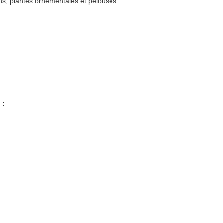
dins, plantes ornementales et pelouses.
 :