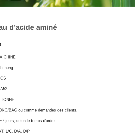
eau d'acide aminé
e
A CHINE
hi hong
SGS
A52
 TONNE
0KG/BAG ou comme demandes des clients.
~7 jours, selon le temps d'ordre
/T, L/C, D/A, D/P