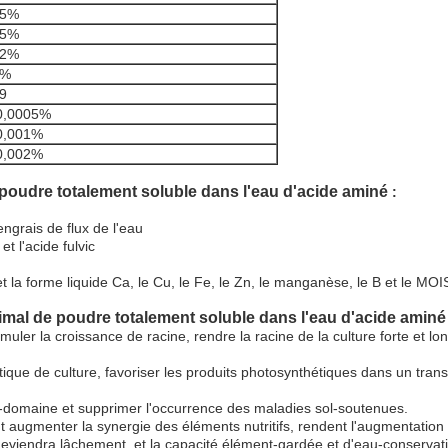
45%
~5%
12%
8%
9
0,0005%
0,001%
0,002%
 poudre totalement soluble dans l'eau d'acide aminé
:
 engrais de flux de l'eau
t l'acide fulvic
 la forme liquide Ca, le Cu, le Fe, le Zn, le manganèse, le B et le MOI
imal de poudre totalement soluble dans l'eau d'acide amin
imuler la croissance de racine, rendre la racine de la culture forte et l
que de culture, favoriser les produits photosynthétiques dans un transfert
-domaine et supprimer l'occurrence des maladies sol-soutenues.
ut augmenter la synergie des éléments nutritifs, rendent l'augmentatio
 deviendra lâchement, et la capacité élément-gardée et d'eau-conservat