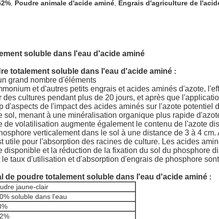
52%
Poudre animale d'acide aminé
Engrais d'agriculture de l'aci
,
,
lement soluble dans l'eau d'acide aminé
re totalement soluble dans l'eau d'acide aminé
:
 un grand nombre d'éléments
monium et d'autres petits engrais et acides aminés d'azote, l'e
ar des cultures pendant plus de 20 jours, et après que l'applica
p d'aspects de l'impact des acides aminés sur l'azote potentiel d
ol, menant à une minéralisation organique plus rapide d'azot
e de volatilisation augmente également le contenu de l'azote dis
phore verticalement dans le sol à une distance de 3 à 4 cm. Ap
t utile pour l'absorption des racines de culture. Les acides amin
 disponible et la réduction de la fixation du sol du phosphore di
le taux d'utilisation et d'absorption d'engrais de phosphore son
l de poudre totalement soluble dans l'eau d'acide aminé
:
udre jaune-clair
0% soluble dans l'eau
3%
52%