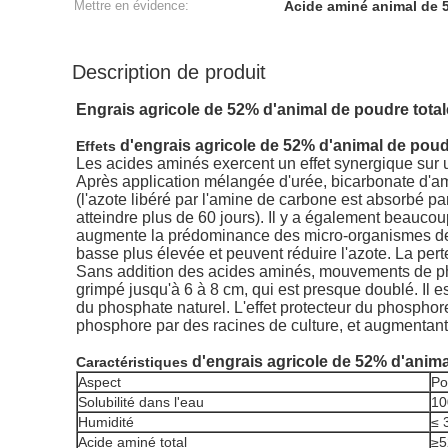
Mettre en évidence:
Acide aminé animal de 
Description de produit
Engrais agricole de 52% d'animal de poudre tota
d'engrais agricole de 52% d'animal de poud
Effets
Les acides aminés exercent un effet synergique sur
Après application mélangée d'urée, bicarbonate d'am
(l'azote libéré par l'amine de carbone est absorbé p
atteindre plus de 60 jours). Il y a également beaucou
augmente la prédominance des micro-organismes de s
basse plus élevée et peuvent réduire l'azote. La pert
Sans addition des acides aminés, mouvements de phos
grimpé jusqu'à 6 à 8 cm, qui est presque doublé. Il es
du phosphate naturel. L'effet protecteur du phosphore
phosphore par des racines de culture, et augmentant 
d'engrais agricole de 52% d'anima
Caractéristiques
Aspect
Po
Solubilité dans l'eau
10
Humidité
≤ 
Acide aminé total
≥