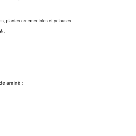
:
dins, plantes ornementales et pelouses.
né
:
cide aminé
: