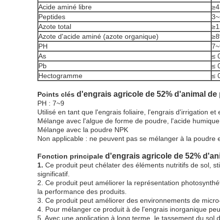
Acide aminé libre
≥
Peptides
3
Azote total
≥
Azote d'acide aminé (azote organique)
≥
PH
7~
As
≤ 
Pb
≤ 
Hectogramme
≤ 
d'engrais agricole de 52% d'animal de
Points clés
PH : 7~9
Utilisé en tant que l'engrais foliaire, l'engrais d'irrigation et
Mélange avec l'algue de forme de poudre, l'acide humique e
Mélange avec la poudre NPK
Non applicable : ne peuvent pas se mélanger à la poudre et
d'engrais agricole de 52% d'an
Fonction principale
1.
Ce produit peut chélater des éléments nutritifs de sol, st
significatif.
2. Ce produit peut améliorer la représentation photosynthéti
la performance des produits.
3. Ce produit peut améliorer des environnements de micro
4. Pour mélanger ce produit à de l'engrais inorganique pe
5. Avec une application à long terme, le tassement du sol