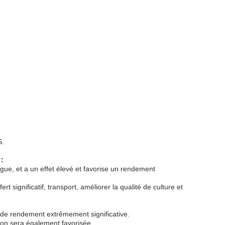
S.
é
:
ongue, et a un effet élevé et favorise un rendement
 significatif, transport, améliorer la qualité de culture et
n de rendement extrêmement significative.
ion sera également favorisée.