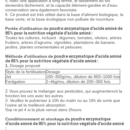
5. Avec une application à long terme, le tassement du sol
deviendra lâchement, et la capacité élément-gardée et d'eau-
conservation sera également favorisée.
6. Ce produit est très utilisé dans la base d'aliment biologique, la
base verte, et la base écologique non polluée de nourriture.
Portée d'utilisation
de
poudre enzymatique d'acide aminé de
85% pour la nutrition végétale d'acide aminé
:
Toutes les cultures, incluant : légumes, tomates, oliviers, arbres
fruitiers, arbres d'agrume, vignobles, plantations de banane,
jardins, plantes ornementales et pelouses.
Méthode d'utilisation
de
poudre enzymatique d'acide aminé
de 85% pour la nutrition végétale d'acide aminé
:
1.
Dosage proposé
Style de la fertilisation
Dosage
Jet
100~300g/mu, dilution de 800~1000 fois
Fertigation
2~4kg/mu, dilution de 200~300 fois
2.
Vous pouvez le mélanger aux pesticides, qui augmenteront la
fonction les uns avec les autres.
3. Veuillez le pulvériser à 10h du matin ou au 16h de sorte que
l'usine ait la meilleure absorption.
Svp re-jet 4 si la pluie venue dans 2hours.
Conditionnement et stockage
de
poudre enzymatique
d'acide aminé de 85% pour la nutrition végétale d'acide aminé
: