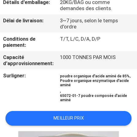
Détails d'emballage:
20KG/BAG ou comme
VISITE
demandes des clients.
D'USINE
Délai de livraison:
3~7 jours, selon le temps
d'ordre
CONTRÔLE
Conditions de
T/T, L/C, D/A, D/P
DE
paiement:
QUALITÉ
Capacité
1000 TONNES PAR MOIS
d'approvisionnement:
CONTACTEZ-
Surligner:
,
poudre organique d'acide aminé de 85%
Poudre organique enzymatique d'acide
NOUS
aminé
,
65072-01-7 poudre composée d'acide
aminé
DEMANDEZ
UNE
MEILLEUR PRIX
CITATION