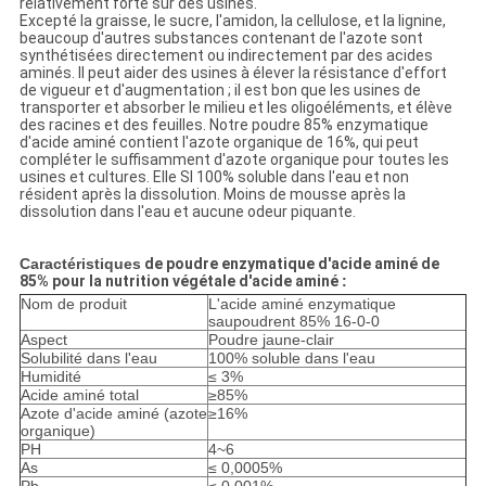
relativement forte sur des usines.
Excepté la graisse, le sucre, l'amidon, la cellulose, et la lignine,
beaucoup d'autres substances contenant de l'azote sont
synthétisées directement ou indirectement par des acides
aminés. Il peut aider des usines à élever la résistance d'effort
de vigueur et d'augmentation ; il est bon que les usines de
transporter et absorber le milieu et les oligoéléments, et élève
des racines et des feuilles. Notre poudre 85% enzymatique
d'acide aminé contient l'azote organique de 16%, qui peut
compléter le suffisamment d'azote organique pour toutes les
usines et cultures. Elle SI 100% soluble dans l'eau et non
résident après la dissolution. Moins de mousse après la
dissolution dans l'eau et aucune odeur piquante.
Caractéristiques
de poudre enzymatique d'acide aminé de
85% pour la nutrition végétale d'acide aminé
:
Nom de produit
L'acide aminé enzymatique
saupoudrent 85% 16-0-0
Aspect
Poudre jaune-clair
Solubilité dans l'eau
100% soluble dans l'eau
Humidité
≤ 3%
Acide aminé total
≥85%
Azote d'acide aminé (azote
≥16%
organique)
PH
4~6
As
≤ 0,0005%