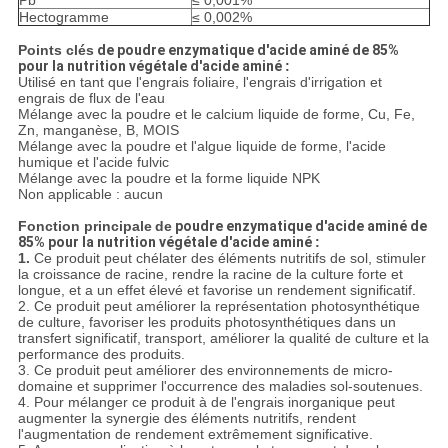
Pb
≤ 0,001%
Hectogramme
≤ 0,002%
Points clés
de poudre enzymatique d'acide aminé de 85%
pour la nutrition végétale d'acide aminé
:
Utilisé en tant que l'engrais foliaire, l'engrais d'irrigation et
engrais de flux de l'eau
Mélange avec la poudre et le calcium liquide de forme, Cu, Fe,
Zn, manganèse, B, MOIS
Mélange avec la poudre et l'algue liquide de forme, l'acide
humique et l'acide fulvic
Mélange avec la poudre et la forme liquide NPK
Non applicable : aucun
Fonction principale
de
poudre enzymatique d'acide aminé de
85% pour la nutrition végétale d'acide aminé
:
1.
Ce produit peut chélater des éléments nutritifs de sol, stimuler
la croissance de racine, rendre la racine de la culture forte et
longue, et a un effet élevé et favorise un rendement significatif.
2. Ce produit peut améliorer la représentation photosynthétique
de culture, favoriser les produits photosynthétiques dans un
transfert significatif, transport, améliorer la qualité de culture et la
performance des produits.
3. Ce produit peut améliorer des environnements de micro-
domaine et supprimer l'occurrence des maladies sol-soutenues.
4. Pour mélanger ce produit à de l'engrais inorganique peut
augmenter la synergie des éléments nutritifs, rendent
l'augmentation de rendement extrêmement significative.