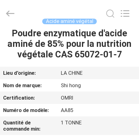
2026
Sichuan
Shihong
Technology
Co.,Ltd.
Acide aminé végétal
All
Rights
Poudre enzymatique d'acide
MAISON
Reserved.
aminé de 85% pour la nutrition
PRODUITS
végétale CAS 65072-01-7
VIDÉOS
Lieu d'origine:
LA CHINE
Nom de marque:
Shi hong
AU
Certification:
OMRI
SUJET
Numéro de modèle:
AA85
DE
NOUS
Quantité de
1 TONNE
commande min: