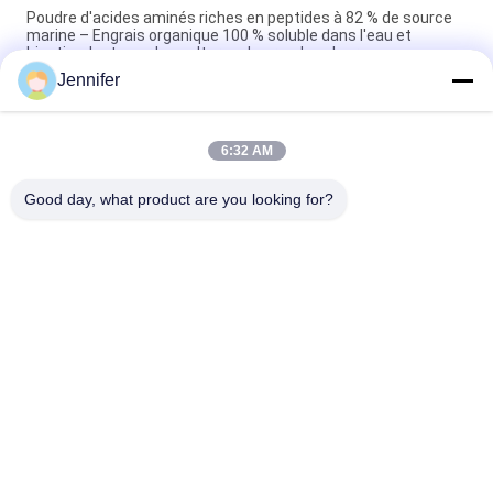
Poudre d'acides aminés riches en peptides à 82 % de source
marine – Engrais organique 100 % soluble dans l'eau et
biostimulant pour les cultures de grande valeur
Jennifer
Amélioration de la croissance et de la nutrition des plantes
par les acides aminés pour une production végétale optimale
6:32 AM
Solution organique d'acides aminés végétaux en poudre à 90%
pour une croissance optimale des plantes
Good day, what product are you looking for?
Catégories populaires
Tous
Engrais De Poudre 
Engrais De Liquide 
D'acide Aminé
D'acide Aminé
Peptide De 
Peptone
Collagène
Oligo-Éléments 
Acide Aminé 
Chélatés Par Acide 
D'enzymes
Aminé