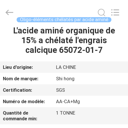
2026
Sichuan
Shihong
Technology
Co.,Ltd.
Oligo-éléments chélatés par acide aminé
All
Rights
L'acide aminé organique de
MAISON
Reserved.
15% a chélaté l'engrais
PRODUITS
calcique 65072-01-7
VIDÉOS
Lieu d'origine:
LA CHINE
Nom de marque:
Shi hong
AU
Certification:
SGS
SUJET
Numéro de modèle:
AA-CA+Mg
DE
NOUS
Quantité de
1 TONNE
commande min: