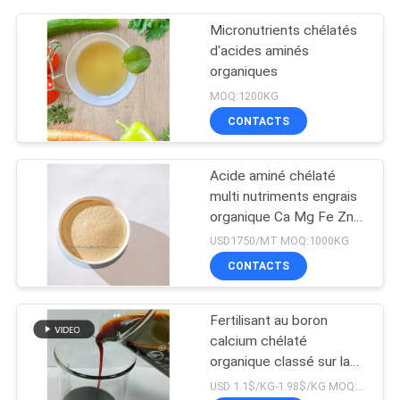
Micronutrients chélatés
d'acides aminés
organiques
MOQ:1200KG
CONTACTS
Acide aminé chélaté
multi nutriments engrais
organique Ca Mg Fe Zn
Mn Cu B Mo
USD1750/MT MOQ:1000KG
CONTACTS
Fertilisant au boron
calcium chélaté
organique classé sur la
liste OMRI
USD 1.1$/KG-1.98$/KG MOQ:1 MT