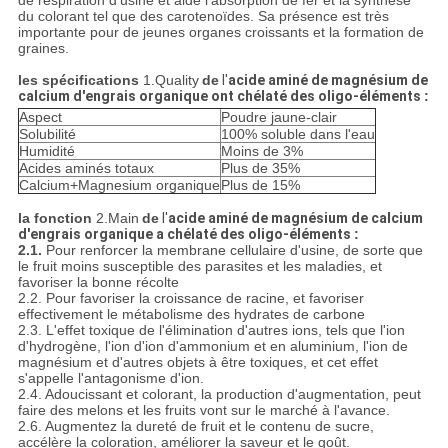
de respiration d'usine et aide l'absorption de fer et la synthèse
du colorant tel que des carotenoïdes. Sa présence est très
importante pour de jeunes organes croissants et la formation de
graines.
les spécifications
1.Quality
de
l'
acide aminé de magnésium de
calcium d'engrais organique ont chélaté des oligo-éléments
:
Aspect
Poudre jaune-clair
Solubilité
100% soluble dans l'eau
Humidité
Moins de 3%
Acides aminés totaux
Plus de 35%
Calcium+Magnesium organique
Plus de 15%
la fonction
2.Main
de
l'
acide aminé de magnésium de calcium
d'engrais organique a chélaté des oligo-éléments
:
2.1.
Pour renforcer la membrane cellulaire d'usine, de sorte que
le fruit moins susceptible des parasites et les maladies, et
favoriser la bonne récolte
2.2. Pour favoriser la croissance de racine, et favoriser
effectivement le métabolisme des hydrates de carbone
2.3. L'effet toxique de l'élimination d'autres ions, tels que l'ion
d'hydrogène, l'ion d'ion d'ammonium et en aluminium, l'ion de
magnésium et d'autres objets à être toxiques, et cet effet
s'appelle l'antagonisme d'ion.
2.4. Adoucissant et colorant, la production d'augmentation, peut
faire des melons et les fruits vont sur le marché à l'avance.
2.6. Augmentez la dureté de fruit et le contenu de sucre,
accélère la coloration, améliorer la saveur et le goût.