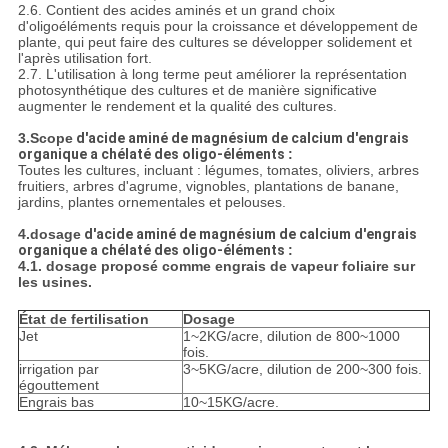
2.6. Contient des acides aminés et un grand choix
d'oligoéléments requis pour la croissance et développement de
plante, qui peut faire des cultures se développer solidement et
l'après utilisation fort.
2.7. L'utilisation à long terme peut améliorer la représentation
photosynthétique des cultures et de manière significative
augmenter le rendement et la qualité des cultures.
3.Scope
d'acide aminé de magnésium de calcium d'engrais
organique a chélaté des oligo-éléments
:
Toutes les cultures, incluant : légumes, tomates, oliviers, arbres
fruitiers, arbres d'agrume, vignobles, plantations de banane,
jardins, plantes ornementales et pelouses.
4.dosage
d'acide aminé de magnésium de calcium d'engrais
organique a chélaté des oligo-éléments
:
4.1.
dosage proposé comme engrais de vapeur foliaire sur
les usines.
État de fertilisation
Dosage
Jet
1~2KG/acre, dilution de 800~1000
fois.
irrigation par
3~5KG/acre, dilution de 200~300 fois.
égouttement
Engrais bas
10~15KG/acre.