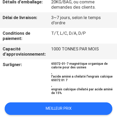
Détails d'emballage:
20KG/BAG, ou comme
VISITE
demandes des clients.
D'USINE
Délai de livraison:
3~7 jours, selon le temps
d'ordre
CONTRÔLE
Conditions de
T/T, L/C, D/A, D/P
DE
paiement:
QUALITÉ
Capacité
1000 TONNES PAR MOIS
d'approvisionnement:
CONTACTEZ-
Surligner:
65072-01-7 magnétique organique de
calorie pour des usines
NOUS
,
l'acide aminé a chélaté l'engrais calcique
65072 01 7
,
DEMANDEZ
engrais calcique chélaté par acide aminé
de 15%
UNE
CITATION
MEILLEUR PRIX