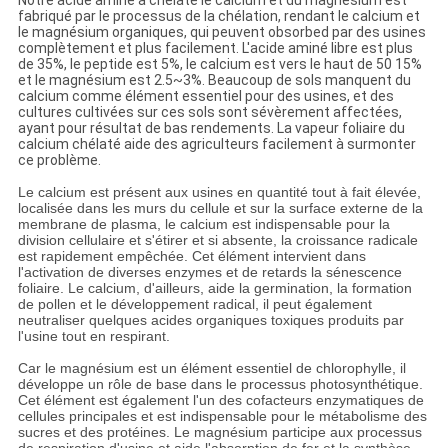
Notre acide aminé a chélaté le calcium et du magnésium est
fabriqué par le processus de la chélation, rendant le calcium et
le magnésium organiques, qui peuvent obsorbed par des usines
complètement et plus facilement. L'acide aminé libre est plus
de 35%, le peptide est 5%, le calcium est vers le haut de 50 15%
et le magnésium est 2.5~3%. Beaucoup de sols manquent du
calcium comme élément essentiel pour des usines, et des
cultures cultivées sur ces sols sont sévèrement affectées,
ayant pour résultat de bas rendements. La vapeur foliaire du
calcium chélaté aide des agriculteurs facilement à surmonter
ce problème.
Le calcium est présent aux usines en quantité tout à fait élevée,
localisée dans les murs du cellule et sur la surface externe de la
membrane de plasma, le calcium est indispensable pour la
division cellulaire et s'étirer et si absente, la croissance radicale
est rapidement empêchée. Cet élément intervient dans
l'activation de diverses enzymes et de retards la sénescence
foliaire. Le calcium, d'ailleurs, aide la germination, la formation
de pollen et le développement radical, il peut également
neutraliser quelques acides organiques toxiques produits par
l'usine tout en respirant.
Car le magnésium est un élément essentiel de chlorophylle, il
développe un rôle de base dans le processus photosynthétique.
Cet élément est également l'un des cofacteurs enzymatiques de
cellules principales et est indispensable pour le métabolisme des
sucres et des protéines. Le magnésium participe aux processus