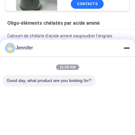
CONTACTS
Oligo-éléments chélatés par acide aminé
Calcium de chélate d'acide aminé saupoudrer l'engrais
organique pour toutes les cultures
Jennifer
L'engrais agricole de manganèse de chélate d'acide aminé
favorisent la germination de graine
11:28 AM
L'acide aminé chélatent les éléments micro 15% pour le
supplément grave d'insuffisance d'éléments
Good day, what product are you looking for?
Catégories populaires
Tous
Engrais De Poudre 
Engrais De Liquide 
D'acide Aminé
D'acide Aminé
Peptide De 
Peptone
Collagène